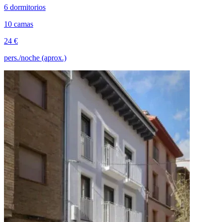
6 dormitorios
10 camas
24 €
pers./noche (aprox.)