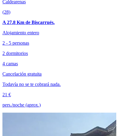
Caldearenas
(28)
A 27.8 Km de Biscarrués.
Alojamiento entero
2 - 5 personas
2 dormitorios
4 camas
Cancelación gratuita
Todavía no se te cobrará nada.
21 €
pers./noche (aprox.)