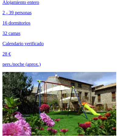
Alojamiento entero
2 - 39 personas
16 dormitorios
32 camas
Calendario verificado
28 €
pers./noche (aprox.)