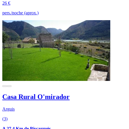
26 €
pers./noche (aprox.)
Casa Rural O'mirador
Arguis
(3)
A 27.4 Km de Biscarrués.