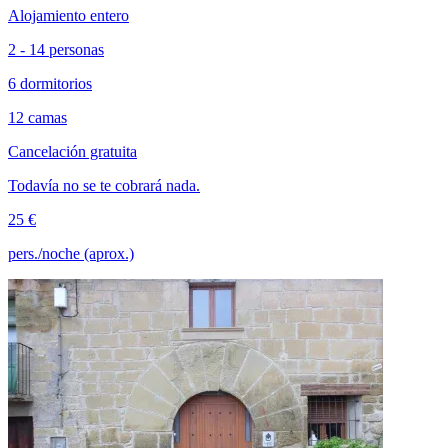
Alojamiento entero
2 - 14 personas
6 dormitorios
12 camas
Cancelación gratuita
Todavía no se te cobrará nada.
25 €
pers./noche (aprox.)