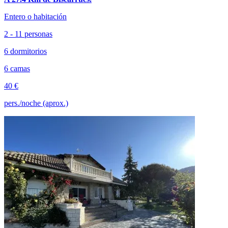
Entero o habitación
2 - 11 personas
6 dormitorios
6 camas
40 €
pers./noche (aprox.)