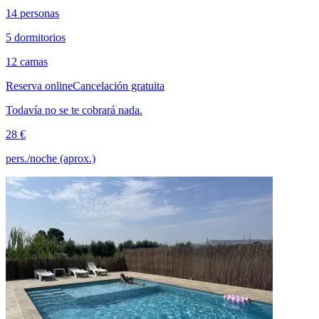
14 personas
5 dormitorios
12 camas
Reserva online
Cancelación gratuita
Todavía no se te cobrará nada.
28 €
pers./noche (aprox.)