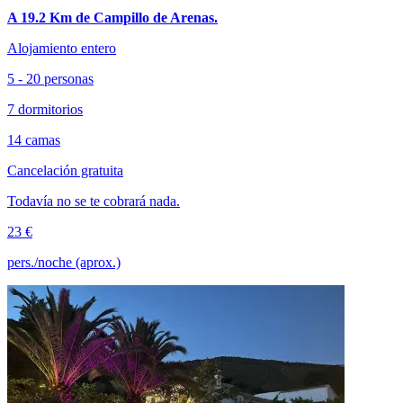
A 19.2 Km de Campillo de Arenas.
Alojamiento entero
5 - 20 personas
7 dormitorios
14 camas
Cancelación gratuita
Todavía no se te cobrará nada.
23 €
pers./noche (aprox.)