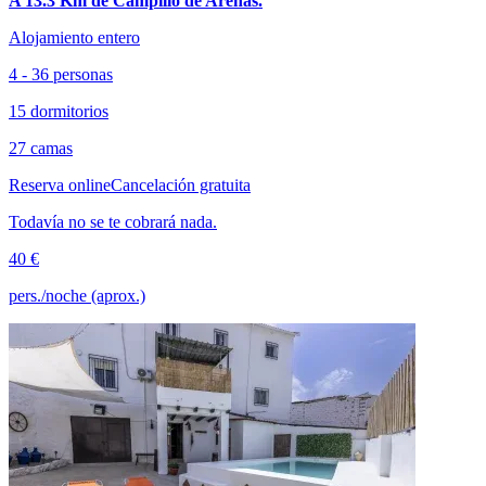
A 13.3 Km de Campillo de Arenas.
Alojamiento entero
4 - 36 personas
15 dormitorios
27 camas
Reserva online
Cancelación gratuita
Todavía no se te cobrará nada.
40 €
pers./noche (aprox.)