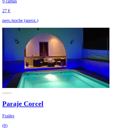
9 camas
27 €
pers./noche (aprox.)
Paraje Corcel
Frailes
(0)