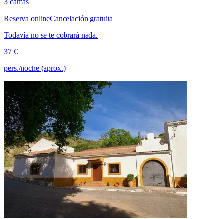
3 camas
Reserva online
Cancelación gratuita
Todavía no se te cobrará nada.
37 €
pers./noche (aprox.)