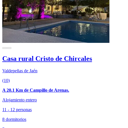
Casa rural Cristo de Chircales
Valdepeñas de Jaén
(10)
A 20.1 Km de Campillo de Arenas.
Alojamiento entero
11 - 12 personas
8 dormitorios