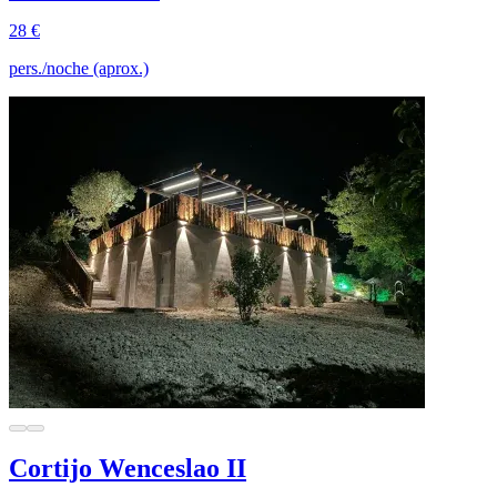
28 €
pers./noche (aprox.)
Cortijo Wenceslao II