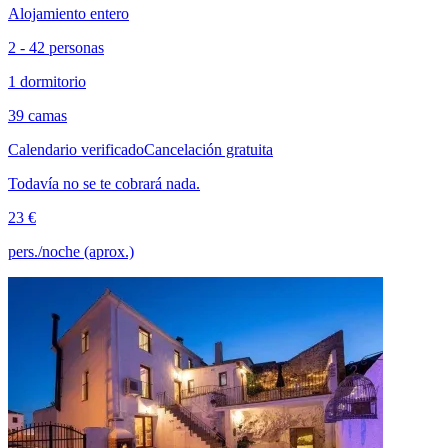
Alojamiento entero
2 - 42 personas
1 dormitorio
39 camas
Calendario verificado
Cancelación gratuita
Todavía no se te cobrará nada.
23 €
pers./noche (aprox.)