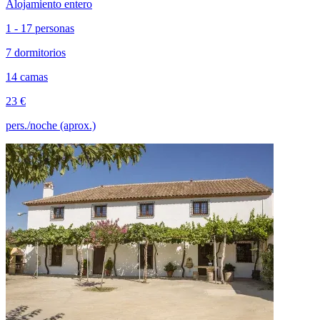
Alojamiento entero
1 - 17 personas
7 dormitorios
14 camas
23 €
pers./noche (aprox.)