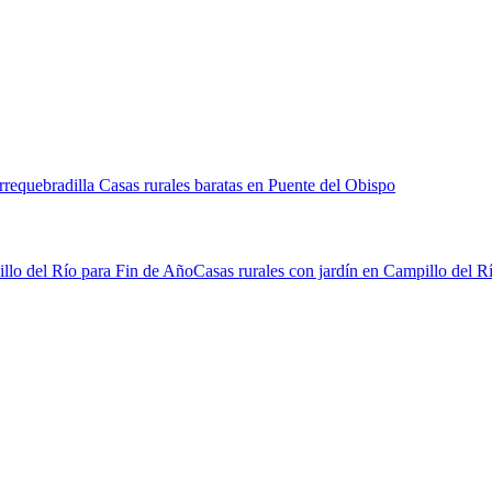
orrequebradilla
Casas rurales baratas en Puente del Obispo
llo del Río para Fin de Año
Casas rurales con jardín en Campillo del R