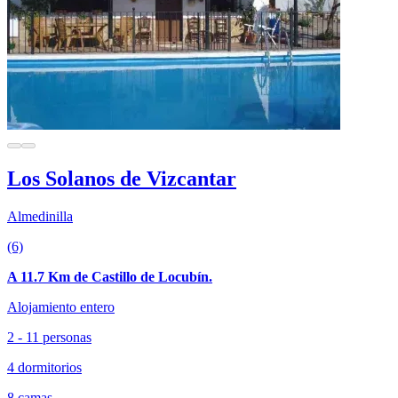
Los Solanos de Vizcantar
Almedinilla
(6)
A 11.7 Km de Castillo de Locubín.
Alojamiento entero
2 - 11 personas
4 dormitorios
8 camas