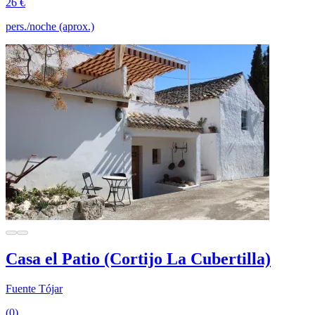
26 €
pers./noche (aprox.)
Casa el Patio (Cortijo La Cubertilla)
Fuente Tójar
(0)