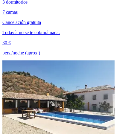
3 dormitorios
7 camas
Cancelación gratuita
Todavía no se te cobrará nada.
30 €
pers./noche (aprox.)