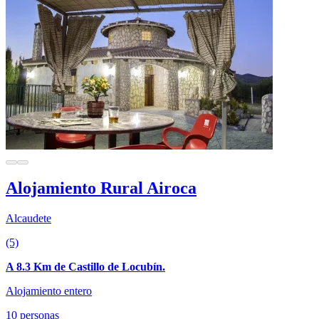
Alojamiento Rural Airoca
Alcaudete
(5)
A 8.3 Km de Castillo de Locubín.
Alojamiento entero
10 personas