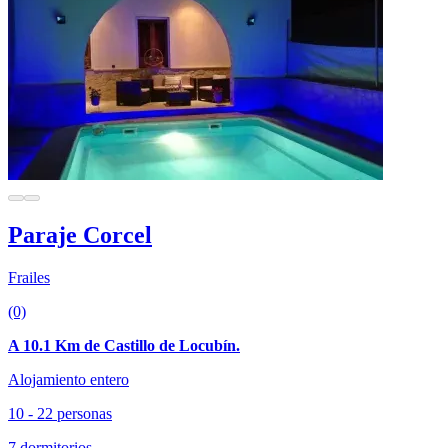
Paraje Corcel
Frailes
(0)
A 10.1 Km de Castillo de Locubín.
Alojamiento entero
10 - 22 personas
7 dormitorios