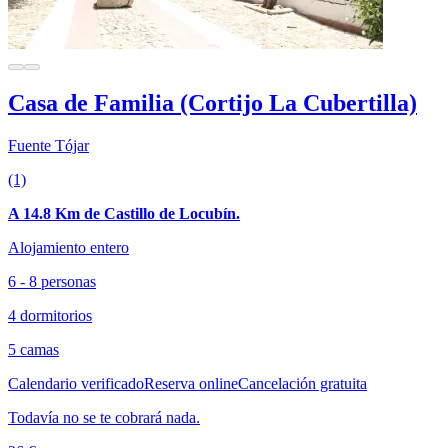
Casa de Familia (Cortijo La Cubertilla)
Fuente Tójar
(1)
A 14.8 Km de Castillo de Locubín.
Alojamiento entero
6 - 8 personas
4 dormitorios
5 camas
Calendario verificado
Reserva online
Cancelación gratuita
Todavía no se te cobrará nada.