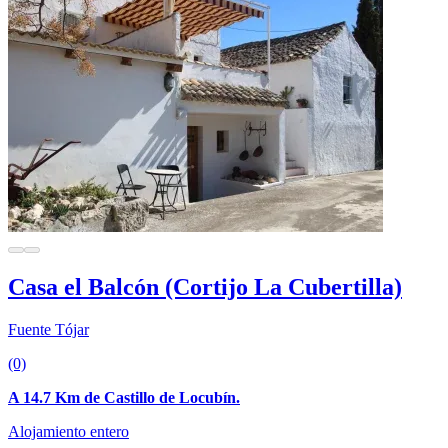
Casa el Balcón (Cortijo La Cubertilla)
Fuente Tójar
(0)
A 14.7 Km de Castillo de Locubín.
Alojamiento entero