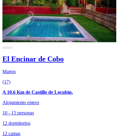
El Encinar de Cobo
Martos
(17)
A 10.6 Km de Castillo de Locubín.
Alojamiento entero
10 - 15 personas
12 dormitorios
12 camas