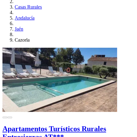
Casas Rurales
Andalucía
Jaén
Cazorla
Apartamentos Turísticos Rurales
Entresierras AT***