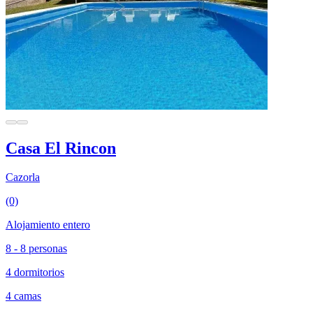
Casa El Rincon
Cazorla
(0)
Alojamiento entero
8 - 8 personas
4 dormitorios
4 camas