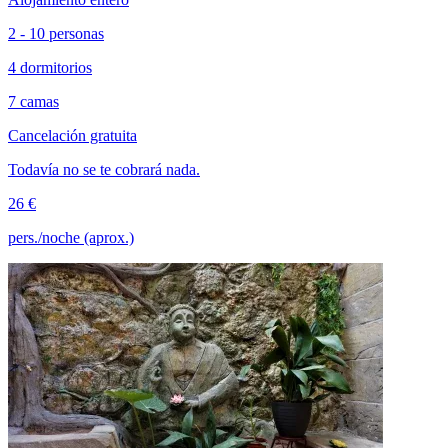
2 - 10 personas
4 dormitorios
7 camas
Cancelación gratuita
Todavía no se te cobrará nada.
26 €
pers./noche (aprox.)