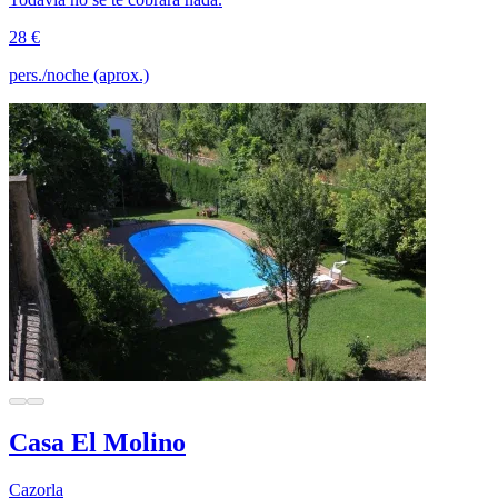
28 €
pers./noche (aprox.)
Casa El Molino
Cazorla