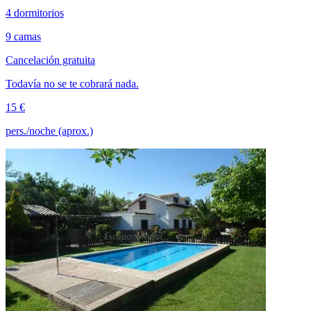
4 dormitorios
9 camas
Cancelación gratuita
Todavía no se te cobrará nada.
15 €
pers./noche (aprox.)