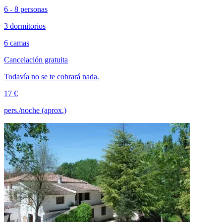
6 - 8 personas
3 dormitorios
6 camas
Cancelación gratuita
Todavía no se te cobrará nada.
17 €
pers./noche (aprox.)