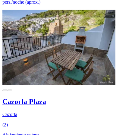
pers./noche (aprox.)
Cazorla Plaza
Cazorla
(2)
Alojamiento entero