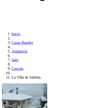
Inicio
Casas Rurales
Andalucía
Jaén
Cazorla
La Villa de Sabena