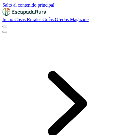
Salto al contenido principal
Inicio
Casas Rurales
Guías
Ofertas
Magazine
...