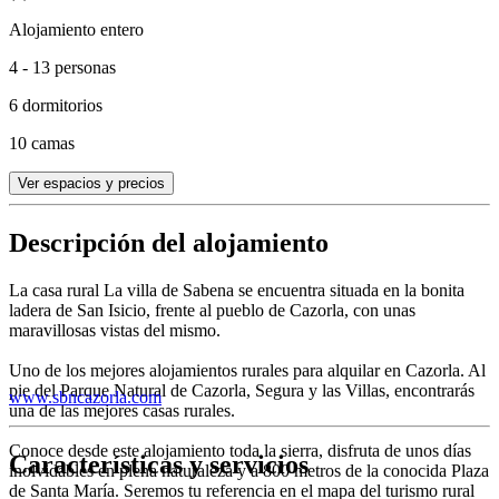
Alojamiento entero
4 - 13 personas
6 dormitorios
10 camas
Ver espacios y precios
Descripción del alojamiento
La casa rural La villa de Sabena se encuentra situada en la bonita
ladera de San Isicio, frente al pueblo de Cazorla, con unas
maravillosas vistas del mismo.
Uno de los mejores alojamientos rurales para alquilar en Cazorla. Al
pie del Parque Natural de Cazorla, Segura y las Villas, encontrarás
www.sbncazorla.com
una de las mejores casas rurales.
Conoce desde este alojamiento toda la sierra, disfruta de unos días
Características y servicios
inolvidables en plena naturaleza y a 800 metros de la conocida Plaza
de Santa María. Seremos tu referencia en el mapa del turismo rural