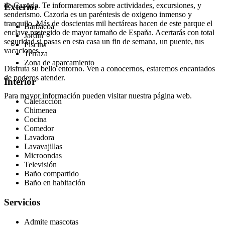
de Cazorla. Te informaremos sobre actividades, excursiones, y
Exterior
senderismo. Cazorla es un paréntesis de oxigeno inmenso y
tranquilo. Más de doscientas mil hectáreas hacen de este parque el
Barbacoa
enclave protegido de mayor tamaño de España. Acertarás con total
Jardín
seguridad si pasas en esta casa un fin de semana, un puente, tus
Piscina
vacaciones.
Terraza
Zona de aparcamiento
Disfruta su bello entorno. Ven a conocernos, estaremos encantados
de poderos atender.
Interior
Para mayor información pueden visitar nuestra página web.
Calefacción
Chimenea
Cocina
Comedor
Lavadora
Lavavajillas
Microondas
Televisión
Baño compartido
Baño en habitación
Servicios
Admite mascotas