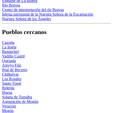
Embalse de La Bolera
Río Borosa
Centro de interpretación del río Borosa
Iglesia parroquial de la Nuestra Señora de la Encarnación
Nuestra Señora de los Ángeles
Pueblos cercanos
Cazorla
La Iruela
Burunchel
Vadillo Castril
Quesada
Arroyo Frío
Peal de Becerro
Chilluévar
Los Rosales
Santo Tomé
Belerda
Huesa
Solana de Torralba
Agrupación de Mogón
Veracruz
Mogón