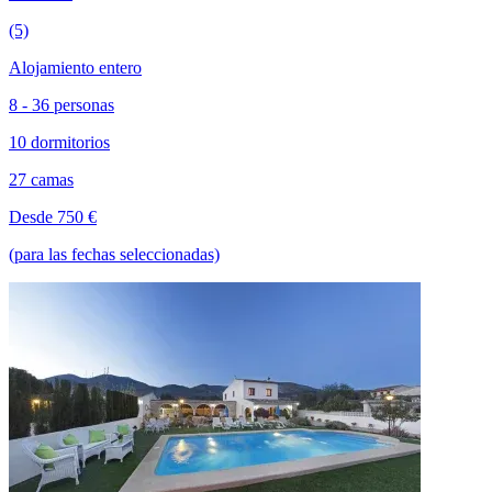
(5)
Alojamiento entero
8 - 36 personas
10 dormitorios
27 camas
Desde 750 €
(para las fechas seleccionadas)