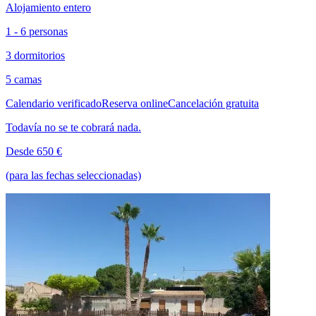
Alojamiento entero
1 - 6 personas
3 dormitorios
5 camas
Calendario verificado
Reserva online
Cancelación gratuita
Todavía no se te cobrará nada.
Desde 650 €
(para las fechas seleccionadas)