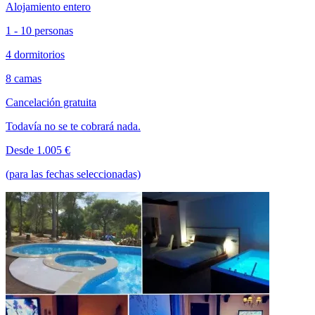
Alojamiento entero
1 - 10 personas
4 dormitorios
8 camas
Cancelación gratuita
Todavía no se te cobrará nada.
Desde 1.005 €
(para las fechas seleccionadas)