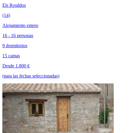
Els Rosildos
(14)
Alojamiento entero
16 - 16 personas
9 dormitorios
15 camas
Desde 1.800 €
(para las fechas seleccionadas)