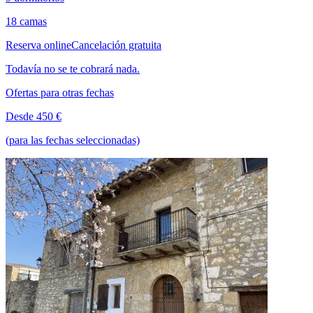
18 camas
Reserva online
Cancelación gratuita
Todavía no se te cobrará nada.
Ofertas para otras fechas
Desde 450 €
(para las fechas seleccionadas)