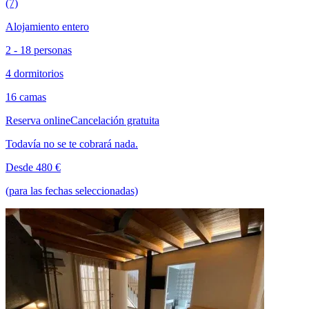
(7)
Alojamiento entero
2 - 18 personas
4 dormitorios
16 camas
Reserva online
Cancelación gratuita
Todavía no se te cobrará nada.
Desde 480 €
(para las fechas seleccionadas)