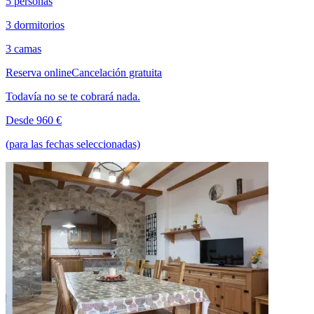
5 personas
3 dormitorios
3 camas
Reserva online
Cancelación gratuita
Todavía no se te cobrará nada.
Desde 960 €
(para las fechas seleccionadas)