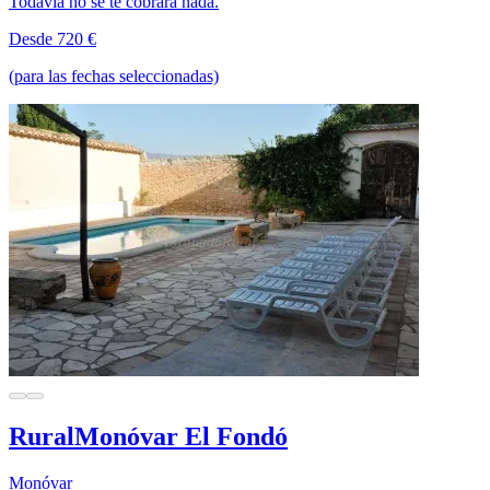
Todavía no se te cobrará nada.
Desde 720 €
(para las fechas seleccionadas)
RuralMonóvar El Fondó
Monóvar