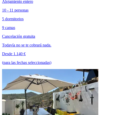
Alojamiento entero
10 - 11 personas
5 dormitorios
9 camas
Cancelación gratuita
Todavía no se te cobrará nada.
Desde 1.140 €
(para las fechas seleccionadas)