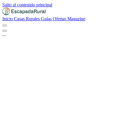
Salto al contenido principal
Inicio
Casas Rurales
Guías
Ofertas
Magazine
...