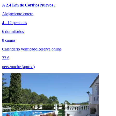
A 2.4 Km de Cortijos Nuevos .
Alojamiento entero
4 - 12 personas
6 dormitorios
8 camas
Calendario verificado
Reserva online
33 €
pers./noche (aprox.)