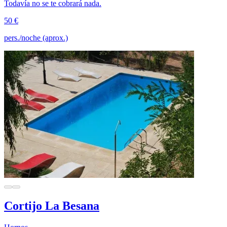
Todavía no se te cobrará nada.
50 €
pers./noche (aprox.)
Cortijo La Besana