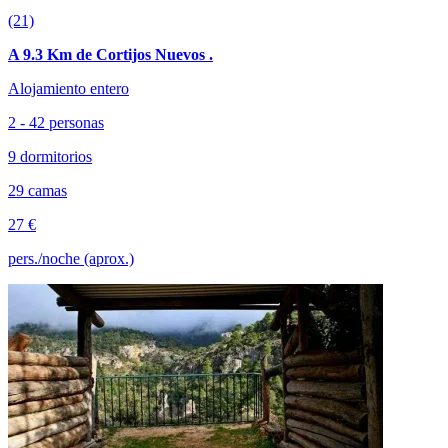
(21)
A 9.3 Km de Cortijos Nuevos .
Alojamiento entero
2 - 42 personas
9 dormitorios
29 camas
27 €
pers./noche (aprox.)