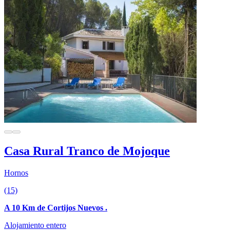
Casa Rural Tranco de Mojoque
Hornos
(15)
A 10 Km de Cortijos Nuevos .
Alojamiento entero