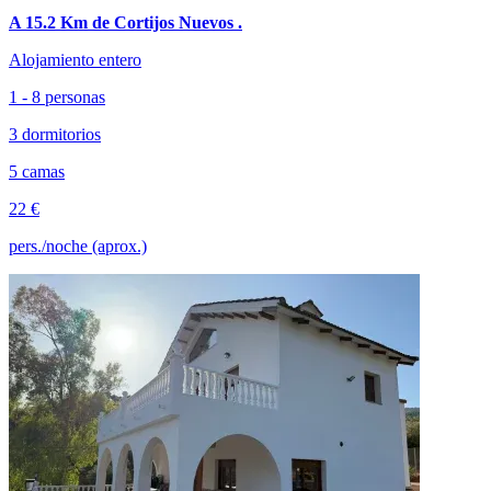
A 15.2 Km de Cortijos Nuevos .
Alojamiento entero
1 - 8 personas
3 dormitorios
5 camas
22 €
pers./noche (aprox.)