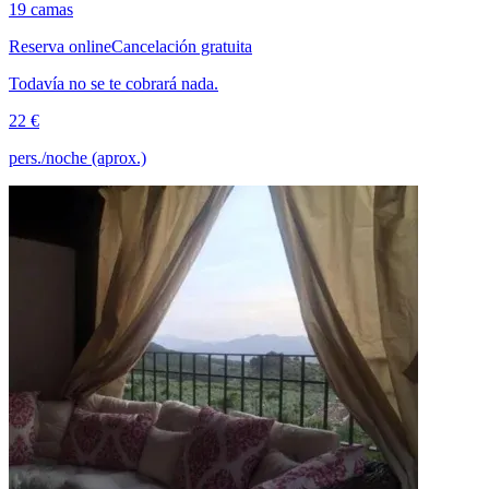
19 camas
Reserva online
Cancelación gratuita
Todavía no se te cobrará nada.
22 €
pers./noche (aprox.)