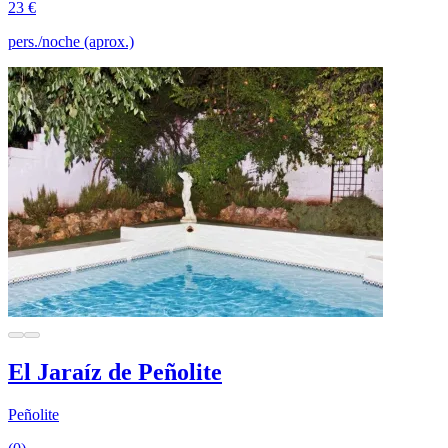
23 €
pers./noche (aprox.)
El Jaraíz de Peñolite
Peñolite