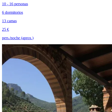
10 - 16 personas
6 dormitorios
13 camas
25 €
pers./noche (aprox.)