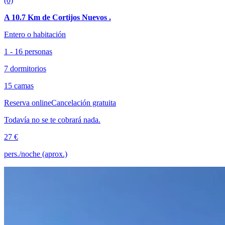
(0)
A 10.7 Km de Cortijos Nuevos .
Entero o habitación
1 - 16 personas
7 dormitorios
15 camas
Reserva online
Cancelación gratuita
Todavía no se te cobrará nada.
27 €
pers./noche (aprox.)