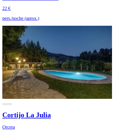
22 €
pers./noche (aprox.)
Cortijo La Julia
Orcera