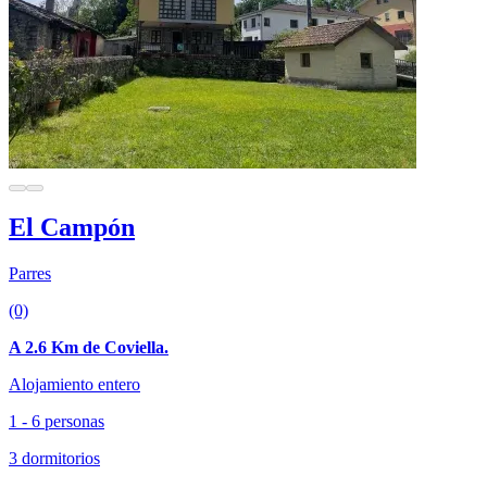
El Campón
Parres
(0)
A 2.6 Km de Coviella.
Alojamiento entero
1 - 6 personas
3 dormitorios