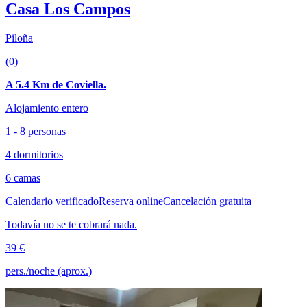
Casa Los Campos
Piloña
(0)
A 5.4 Km de Coviella.
Alojamiento entero
1 - 8 personas
4 dormitorios
6 camas
Calendario verificado
Reserva online
Cancelación gratuita
Todavía no se te cobrará nada.
39 €
pers./noche (aprox.)