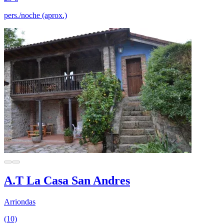
pers./noche (aprox.)
A.T La Casa San Andres
Arriondas
(10)