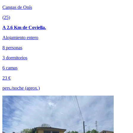
Cangas de Onís
(25)
A 2.6 Km de Coviella.
Alojamiento entero
8 personas
3 dormitorios
6 camas
23 €
pers./noche (aprox.)