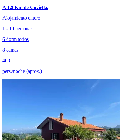
A 1.8 Km de Coviella.
Alojamiento entero
1 - 10 personas
6 dormitorios
8 camas
40 €
pers./noche (aprox.)