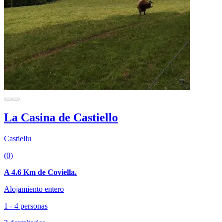
La Casina de Castiello
Castiellu
(0)
A 4.6 Km de Coviella.
Alojamiento entero
1 - 4 personas