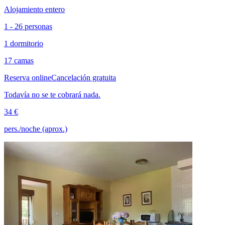
Alojamiento entero
1 - 26 personas
1 dormitorio
17 camas
Reserva online
Cancelación gratuita
Todavía no se te cobrará nada.
34 €
pers./noche (aprox.)