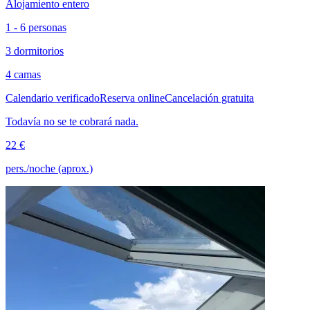
Alojamiento entero
1 - 6 personas
3 dormitorios
4 camas
Calendario verificado
Reserva online
Cancelación gratuita
Todavía no se te cobrará nada.
22 €
pers./noche (aprox.)