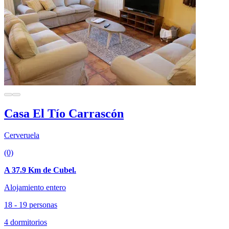
Casa El Tío Carrascón
Cerveruela
(0)
A 37.9 Km de Cubel.
Alojamiento entero
18 - 19 personas
4 dormitorios