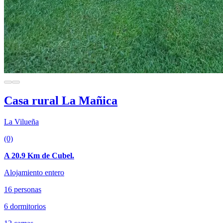
Casa rural La Mañica
La Vilueña
(0)
A 20.9 Km de Cubel.
Alojamiento entero
16 personas
6 dormitorios