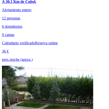
A 30.1 Km de Cubel.
Alojamiento entero
12 personas
6 dormitorios
9 camas
Calendario verificado
Reserva online
36 €
pers./noche (aprox.)