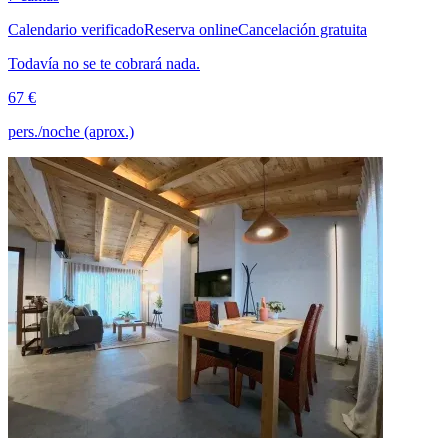
Calendario verificado
Reserva online
Cancelación gratuita
Todavía no se te cobrará nada.
67 €
pers./noche (aprox.)