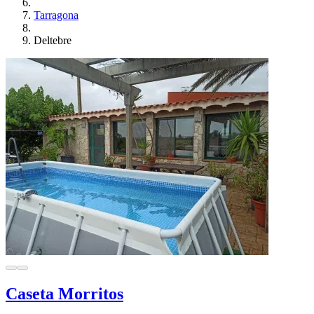
Tarragona
Deltebre
Caseta Morritos