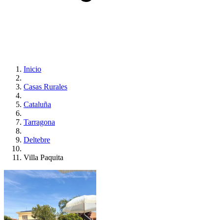
Inicio
Casas Rurales
Cataluña
Tarragona
Deltebre
Villa Paquita