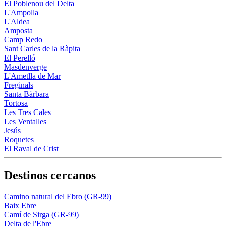
El Poblenou del Delta
L'Ampolla
L'Aldea
Amposta
Camp Redo
Sant Carles de la Ràpita
El Perelló
Masdenverge
L'Ametlla de Mar
Freginals
Santa Bàrbara
Tortosa
Les Tres Cales
Les Ventalles
Jesús
Roquetes
El Raval de Crist
Destinos cercanos
Camino natural del Ebro (GR-99)
Baix Ebre
Camí de Sirga (GR-99)
Delta de l'Ebre