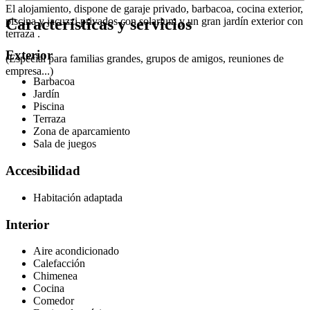
El alojamiento, dispone de garaje privado, barbacoa, cocina exterior,
Características y servicios
piscina y jacuzzi privados con solarium y un gran jardín exterior con
terraza .
Exterior
(Especial para familias grandes, grupos de amigos, reuniones de
empresa...)
Barbacoa
Jardín
Piscina
Terraza
Zona de aparcamiento
Sala de juegos
Accesibilidad
Habitación adaptada
Interior
Aire acondicionado
Calefacción
Chimenea
Cocina
Comedor