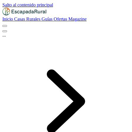
Salto al contenido principal
Inicio
Casas Rurales
Guías
Ofertas
Magazine
...