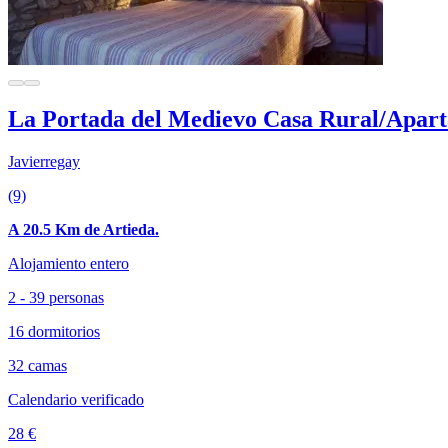
La Portada del Medievo Casa Rural/Apar
Javierregay
(9)
A 20.5 Km de Artieda.
Alojamiento entero
2 - 39 personas
16 dormitorios
32 camas
Calendario verificado
28 €