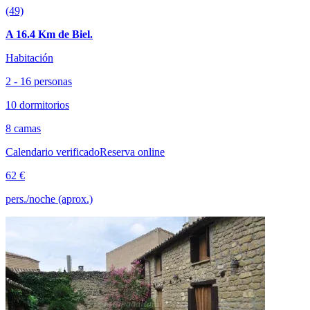
(49)
A 16.4 Km de Biel.
Habitación
2 - 16 personas
10 dormitorios
8 camas
Calendario verificado
Reserva online
62 €
pers./noche (aprox.)