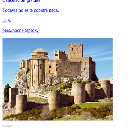
Cancelación gratuita
Todavía no se te cobrará nada.
31 €
pers./noche (aprox.)