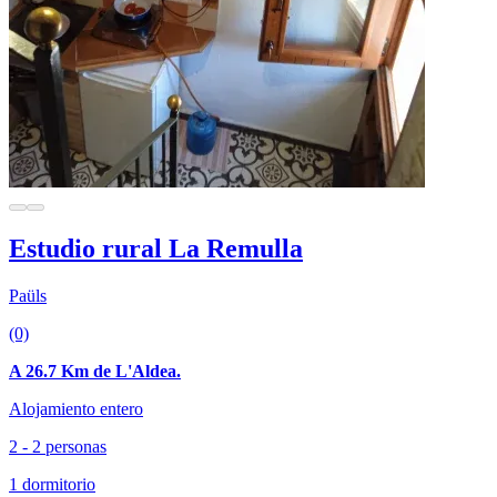
Estudio rural La Remulla
Paüls
(0)
A 26.7 Km de L'Aldea.
Alojamiento entero
2 - 2 personas
1 dormitorio