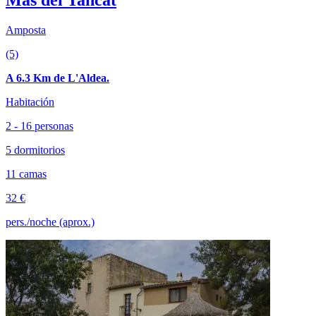
Amposta
(5)
A 6.3 Km de L'Aldea.
Habitación
2 - 16 personas
5 dormitorios
11 camas
32 €
pers./noche (aprox.)