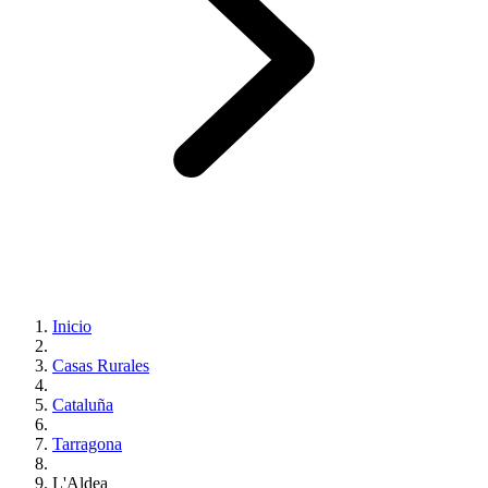
Inicio
Casas Rurales
Cataluña
Tarragona
L'Aldea