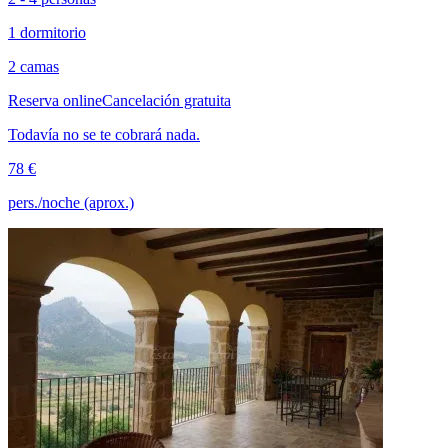
1 dormitorio
2 camas
Reserva online
Cancelación gratuita
Todavía no se te cobrará nada.
78 €
pers./noche (aprox.)