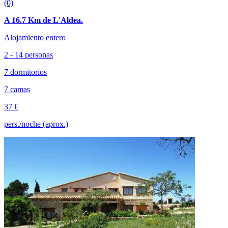
(0)
A 16.7 Km de L'Aldea.
Alojamiento entero
2 - 14 personas
7 dormitorios
7 camas
37 €
pers./noche (aprox.)