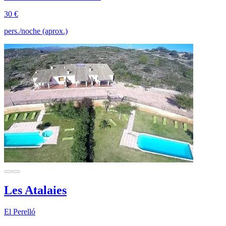
30 €
pers./noche (aprox.)
Les Atalaies
El Perelló