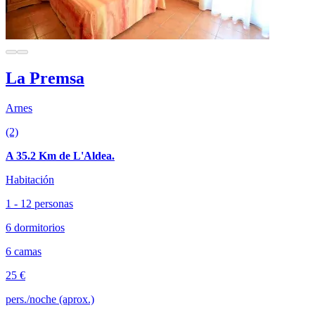
La Premsa
Arnes
(2)
A 35.2 Km de L'Aldea.
Habitación
1 - 12 personas
6 dormitorios
6 camas
25 €
pers./noche (aprox.)