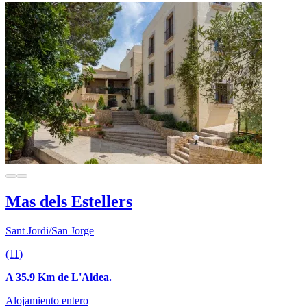
Mas dels Estellers
Sant Jordi/San Jorge
(11)
A 35.9 Km de L'Aldea.
Alojamiento entero