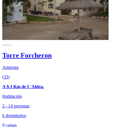
Torre Forcheron
Amposta
(33)
A 9.3 Km de L'Aldea.
Habitación
2 - 14 personas
6 dormitorios
9 camas