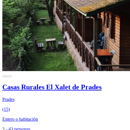
Casas Rurales El Xalet de Prades
Prades
(15)
Entero o habitación
2 - 43 personas