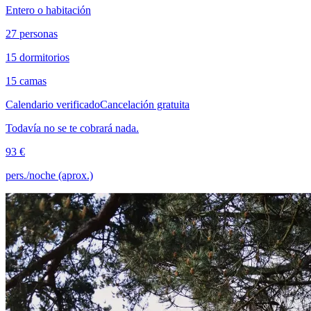
Entero o habitación
27 personas
15 dormitorios
15 camas
Calendario verificado
Cancelación gratuita
Todavía no se te cobrará nada.
93 €
pers./noche (aprox.)