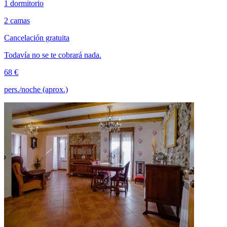
1 dormitorio
2 camas
Cancelación gratuita
Todavía no se te cobrará nada.
68 €
pers./noche (aprox.)