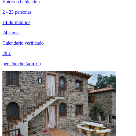
Entero o habitación
2 - 23 personas
14 dormitorios
24 camas
Calendario verificado
28 €
pers./noche (aprox.)