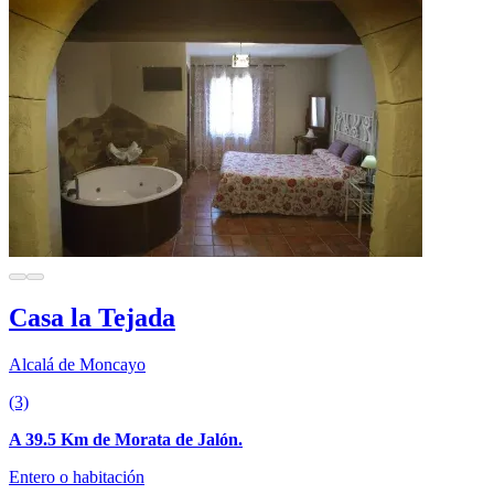
Casa la Tejada
Alcalá de Moncayo
(3)
A 39.5 Km de Morata de Jalón.
Entero o habitación