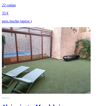
22 camas
33 €
pers./noche (aprox.)