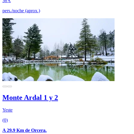
36 €
pers./noche (aprox.)
Monte Ardal 1 y 2
Yeste
(0)
A 29.9 Km de Orcera.