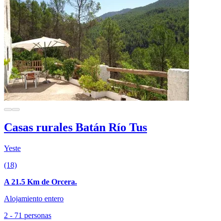
Casas rurales Batán Río Tus
Yeste
(18)
A 21.5 Km de Orcera.
Alojamiento entero
2 - 71 personas