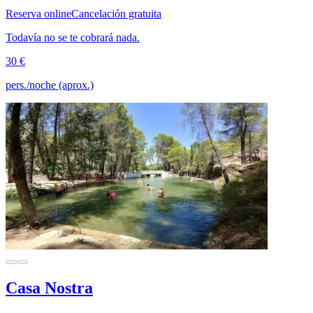
Reserva online
Cancelación gratuita
Todavía no se te cobrará nada.
30 €
pers./noche (aprox.)
Casa Nostra