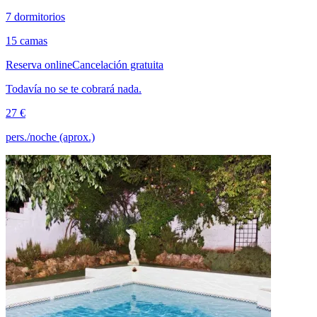
7 dormitorios
15 camas
Reserva online
Cancelación gratuita
Todavía no se te cobrará nada.
27 €
pers./noche (aprox.)