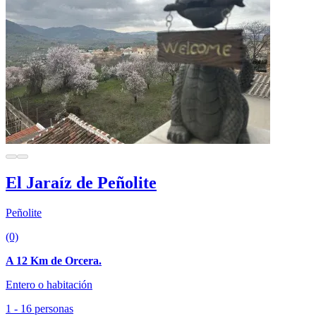
El Jaraíz de Peñolite
Peñolite
(0)
A 12 Km de Orcera.
Entero o habitación
1 - 16 personas