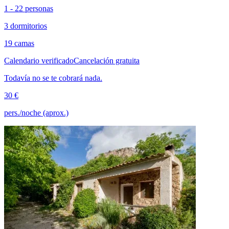
1 - 22 personas
3 dormitorios
19 camas
Calendario verificado
Cancelación gratuita
Todavía no se te cobrará nada.
30 €
pers./noche (aprox.)