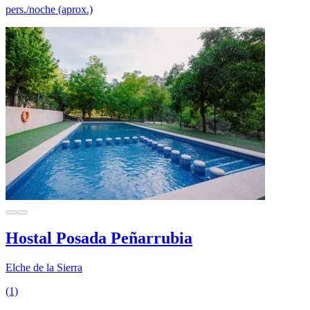
pers./noche (aprox.)
Hostal Posada Peñarrubia
Elche de la Sierra
(1)