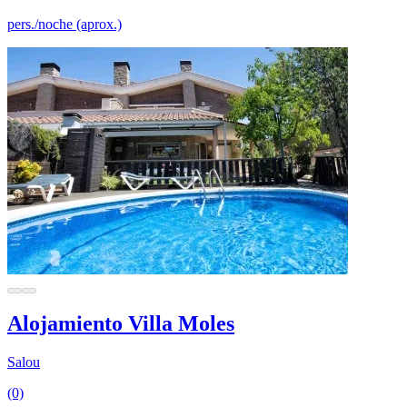
pers./noche (aprox.)
Alojamiento Villa Moles
Salou
(0)