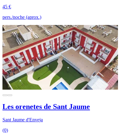
45 €
pers./noche (aprox.)
Les orenetes de Sant Jaume
Sant Jaume d'Enveja
(0)