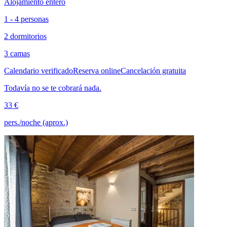
Alojamiento entero
1 - 4 personas
2 dormitorios
3 camas
Calendario verificado
Reserva online
Cancelación gratuita
Todavía no se te cobrará nada.
33 €
pers./noche (aprox.)