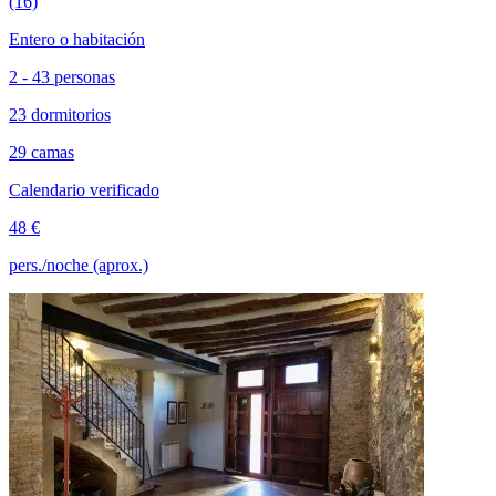
(16)
Entero o habitación
2 - 43 personas
23 dormitorios
29 camas
Calendario verificado
48 €
pers./noche (aprox.)