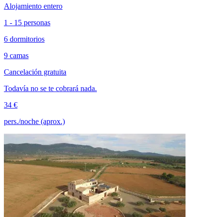
Alojamiento entero
1 - 15 personas
6 dormitorios
9 camas
Cancelación gratuita
Todavía no se te cobrará nada.
34 €
pers./noche (aprox.)