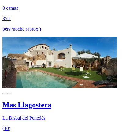
8 camas
35 €
pers./noche (aprox.)
Mas Llagostera
La Bisbal del Penedès
(10)