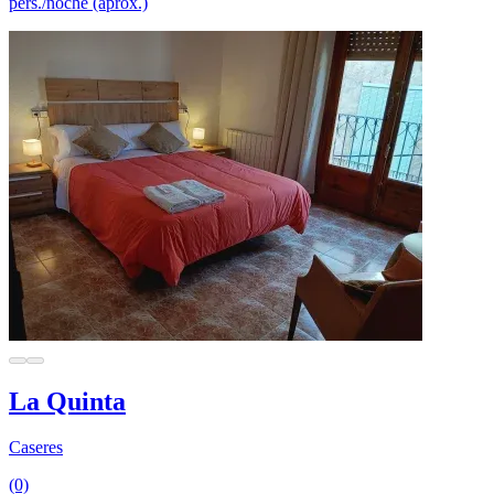
pers./noche (aprox.)
La Quinta
Caseres
(0)