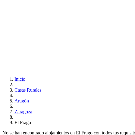
Inicio
Casas Rurales
Aragón
Zaragoza
El Frago
No se han encontrado alojamientos en El Frago con todos tus requisitos