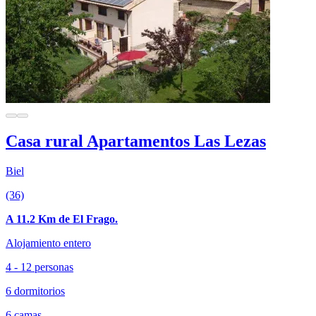
Casa rural Apartamentos Las Lezas
Biel
(36)
A 11.2 Km de El Frago.
Alojamiento entero
4 - 12 personas
6 dormitorios
6 camas