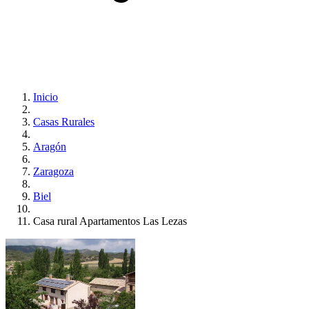
Inicio
Casas Rurales
Aragón
Zaragoza
Biel
Casa rural Apartamentos Las Lezas