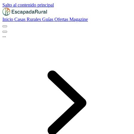
Salto al contenido principal
Inicio
Casas Rurales
Guías
Ofertas
Magazine
...