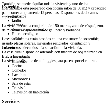
También, se puede alquilar toda la vivienda y uno de los
Exterior
apartamentos esta preparado con cocina salón de 50 m2 y capacidad
para comer ampliamente 12 personas. Disponemos de 2 camas
Barbacoa
supletorias.
Jardín
Terraza
La vivienda cuenta con jardín de 150 metros, zona de césped, zona
Zona de aparcamiento
de huerto ecológico y zona de gallinero y barbacoa.
Huerto ecológico
Granja
Los apartamentos están basados en una construcción sostenible,
usando placas solares, materiales reciclados, orientación y
Interior
aislamientos adecuados a la situación de la vivienda.
La casa rural dispone de artesanía con madera de boj realizada en
Biel, a la venta.
Calefacción
La vivienda dispone de un buggies para paseos por el entorno.
Chimenea
Cocina
Comedor
Lavadora
Microondas
Sala de estar
Televisión
Televisión en habitación
Servicios