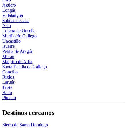
Agüero
Longás
Villalangua
Salinas de Jaca
Asín
Lobera de Onsella
Murillo de Gállego
Uncastillo
Isuerre
Petilla de Aragón
Morán
Malpica de Arba
Santa Eulalia de Gállego
Concilio
Riglos
Larués
Triste
Bailo
Pintano
Destinos cercanos
Sierra de Santo Domingo