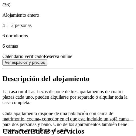
(36)
Alojamiento entero
4 - 12 personas
6 dormitorios
6 camas
Calendario verificado
Reserva online
Ver espacios y precios
Descripción del alojamiento
La casa rural Las Lezas dispone de tres apartamentos de cuatro
plazas cada uno, pueden alquilarse por separado o alquilar toda la
casa completa.
Cada apartamento dispone de una habitación con cama de
matrimonio, cocina- comedor en el que esta incluido un sofá cama
para dos personas y baño. Uno de los apartamentos también tiene
Características y servicios
terraza con acceso directo al jardín.