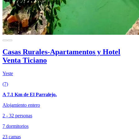
Casas Rurales-Apartamentos y Hotel
Venta Ticiano
Yeste
(7)
A 7.1 Km de El Parralejo.
Alojamiento entero
2 - 32 personas
7 dormitorios
23 camas