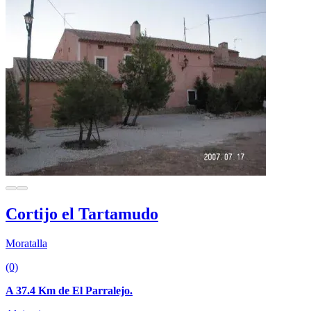
Cortijo el Tartamudo
Moratalla
(0)
A 37.4 Km de El Parralejo.