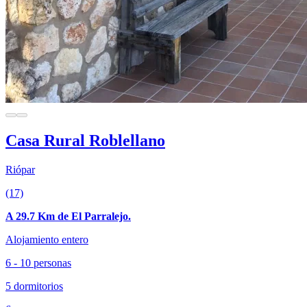
Casa Rural Roblellano
Riópar
(17)
A 29.7 Km de El Parralejo.
Alojamiento entero
6 - 10 personas
5 dormitorios