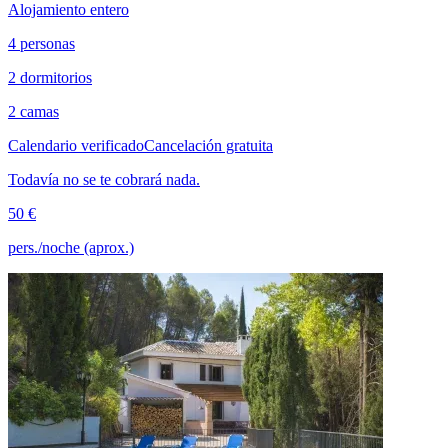
Alojamiento entero
4 personas
2 dormitorios
2 camas
Calendario verificado
Cancelación gratuita
Todavía no se te cobrará nada.
50 €
pers./noche (aprox.)