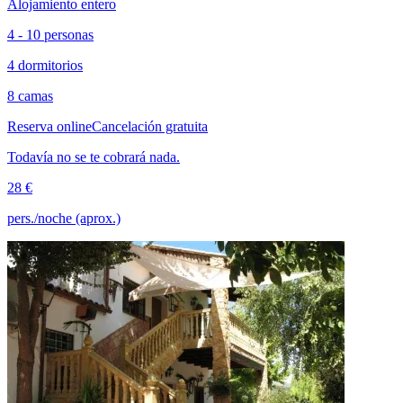
Alojamiento entero
4 - 10 personas
4 dormitorios
8 camas
Reserva online
Cancelación gratuita
Todavía no se te cobrará nada.
28 €
pers./noche (aprox.)