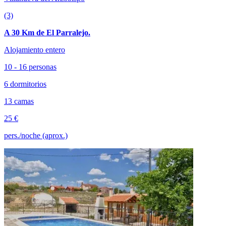
(3)
A 30 Km de El Parralejo.
Alojamiento entero
10 - 16 personas
6 dormitorios
13 camas
25 €
pers./noche (aprox.)