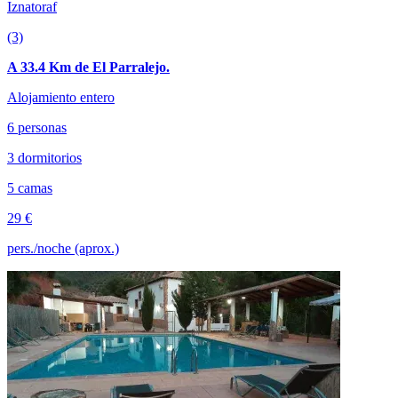
Iznatoraf
(3)
A 33.4 Km de El Parralejo.
Alojamiento entero
6 personas
3 dormitorios
5 camas
29 €
pers./noche (aprox.)