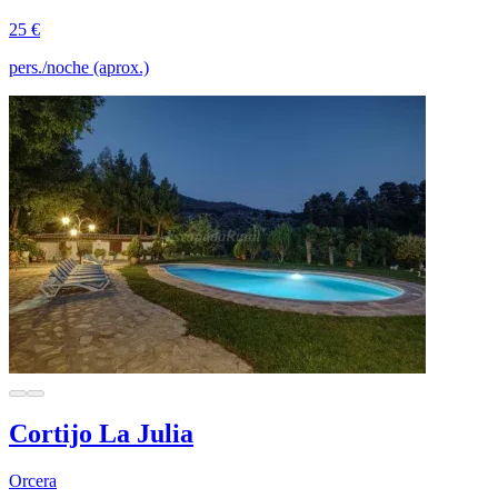
25 €
pers./noche (aprox.)
Cortijo La Julia
Orcera