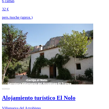
6 camas
32 €
pers./noche (aprox.)
Alojamiento turístico El Nolo
Villanueva del Arzobispo