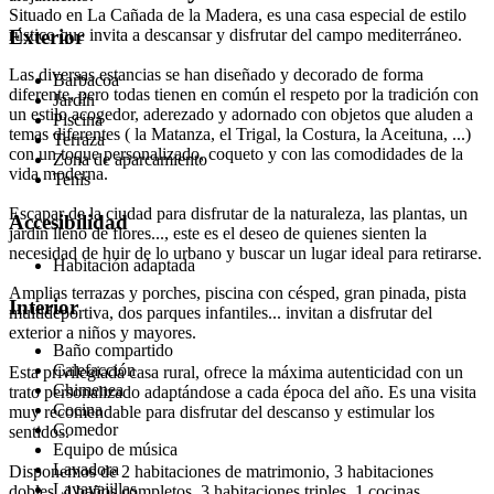
Situado en La Cañada de la Madera, es una casa especial de estilo
rústico que invita a descansar y disfrutar del campo mediterráneo.
Exterior
Las diversas estancias se han diseñado y decorado de forma
Barbacoa
diferente, pero todas tienen en común el respeto por la tradición con
Jardín
un estilo acogedor, aderezado y adornado con objetos que aluden a
Piscina
temas diferentes ( la Matanza, el Trigal, la Costura, la Aceituna, ...)
Terraza
con un toque personalizado, coqueto y con las comodidades de la
Zona de aparcamiento
vida moderna.
Tenis
Escapar de la ciudad para disfrutar de la naturaleza, las plantas, un
Accesibilidad
jardín lleno de flores..., este es el deseo de quienes sienten la
necesidad de huir de lo urbano y buscar un lugar ideal para retirarse.
Habitación adaptada
Amplias terrazas y porches, piscina con césped, gran pinada, pista
Interior
multideportiva, dos parques infantiles... invitan a disfrutar del
exterior a niños y mayores.
Baño compartido
Calefacción
Esta privilegiada casa rural, ofrece la máxima autenticidad con un
Chimenea
trato personalizado adaptándose a cada época del año. Es una visita
Cocina
muy recomendable para disfrutar del descanso y estimular los
Comedor
sentidos.
Equipo de música
Lavadora
Disponemos de 2 habitaciones de matrimonio, 3 habitaciones
Lavavajillas
dobles, 4 baños completos, 3 habitaciones triples, 1 cocinas