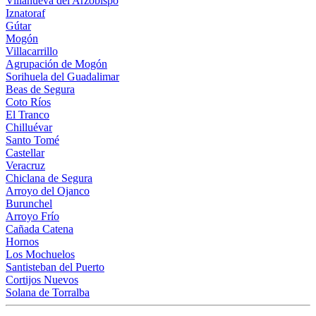
Villanueva del Arzobispo
Iznatoraf
Gútar
Mogón
Villacarrillo
Agrupación de Mogón
Sorihuela del Guadalimar
Beas de Segura
Coto Ríos
El Tranco
Chilluévar
Santo Tomé
Castellar
Veracruz
Chiclana de Segura
Arroyo del Ojanco
Burunchel
Arroyo Frío
Cañada Catena
Hornos
Los Mochuelos
Santisteban del Puerto
Cortijos Nuevos
Solana de Torralba