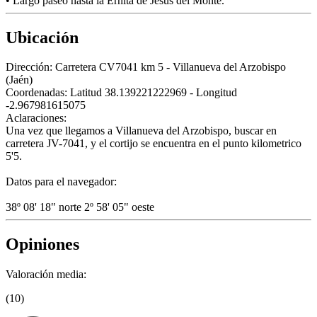
• Largo paseo hasta la Ernita de Jesús del Monte.
Ubicación
Dirección:
Carretera CV7041 km 5 - Villanueva del Arzobispo
(Jaén)
Coordenadas:
Latitud 38.139221222969 - Longitud
-2.967981615075
Aclaraciones:
Una vez que llegamos a Villanueva del Arzobispo, buscar en
carretera JV-7041, y el cortijo se encuentra en el punto kilometrico
5'5.
Datos para el navegador:
38º 08' 18" norte 2º 58' 05" oeste
Opiniones
Valoración media:
(10)