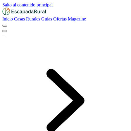
Salto al contenido principal
Inicio
Casas Rurales
Guías
Ofertas
Magazine
...