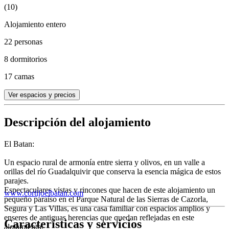
(10)
Alojamiento entero
22 personas
8 dormitorios
17 camas
Ver espacios y precios
Descripción del alojamiento
El Batan:
Un espacio rural de armonía entre sierra y olivos, en un valle a
orillas del río Guadalquivir que conserva la esencia mágica de estos
parajes.
Espectaculares vistas y rincones que hacen de este alojamiento un
www.cortijoelbatan.com
pequeño paraíso en el Parque Natural de las Sierras de Cazorla,
Segura y Las Villas, es una casa familiar con espacios amplios y
enseres de antiguas herencias que quedan reflejadas en este
Características y servicios
alojamiento.