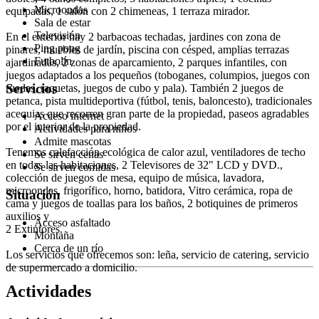
Microondas
equipadas, 1 salón con 2 chimeneas, 1 terraza mirador.
Sala de estar
Televisión
En el exterior hay 2 barbacoas techadas, jardines con zona de
Ping pong
pinares, muebles de jardín, piscina con césped, amplias terrazas
Futbolín
ajardinadas, 2 zonas de aparcamiento, 2 parques infantiles, con
juegos adaptados a los pequeños (toboganes, columpios, juegos con
Servicios
ruedas, raquetas, juegos de cubo y pala). También 2 juegos de
petanca, pista multideportiva (fútbol, tenis, baloncesto), tradicionales
acequias que recorren gran parte de la propiedad, paseos agradables
Acceso internet
por el interior de la propiedad.
Actividades para niños
Admite mascotas
Tenemos calefacción ecológica de calor azul, ventiladores de techo
Se sirven cenas
en todas las habitaciones, 2 Televisores de 32" LCD y DVD.,
Se sirven comidas
colección de juegos de mesa, equipo de música, lavadora,
microondas, frigorífico, horno, batidora, Vitro cerámica, ropa de
Situación
cama y juegos de toallas para los baños, 2 botiquines de primeros
auxilios y
Acceso asfaltado
2 Extintores.
Montaña
Cerca de un río
Los servicios que ofrecemos son: leña, servicio de catering, servicio
de supermercado a domicilio.
Actividades