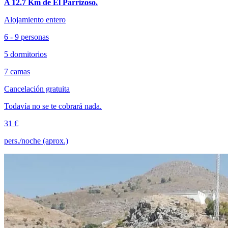
A 12.7 Km de El Parrizoso.
Alojamiento entero
6 - 9 personas
5 dormitorios
7 camas
Cancelación gratuita
Todavía no se te cobrará nada.
31 €
pers./noche (aprox.)