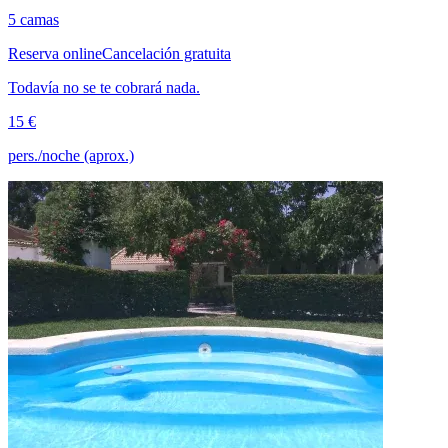
5 camas
Reserva online
Cancelación gratuita
Todavía no se te cobrará nada.
15 €
pers./noche (aprox.)