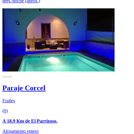
pers./noche (aprox.)
Paraje Corcel
Frailes
(0)
A 18.9 Km de El Parrizoso.
Alojamiento entero