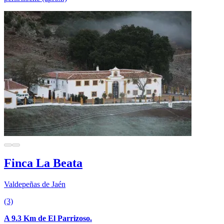
Finca La Beata
Valdepeñas de Jaén
(3)
A 9.3 Km de El Parrizoso.