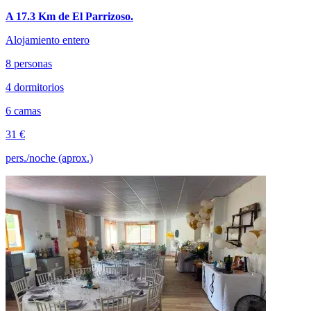
A 17.3 Km de El Parrizoso.
Alojamiento entero
8 personas
4 dormitorios
6 camas
31 €
pers./noche (aprox.)