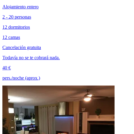
Alojamiento entero
2 - 20 personas
12 dormitorios
12 camas
Cancelación gratuita
Todavía no se te cobrará nada.
40 €
pers./noche (aprox.)