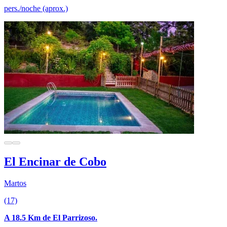
pers./noche (aprox.)
El Encinar de Cobo
Martos
(17)
A 18.5 Km de El Parrizoso.