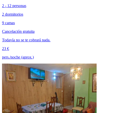
2 - 12 personas
2 dormitorios
9 camas
Cancelación gratuita
Todavía no se te cobrará nada.
23 €
pers./noche (aprox.)