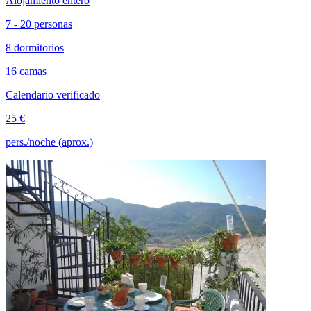
Alojamiento entero
7 - 20 personas
8 dormitorios
16 camas
Calendario verificado
25 €
pers./noche (aprox.)