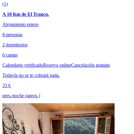
(1)
A 10 Km de El Tranco.
Alojamiento entero
8 personas
2 dormitorios
6 camas
Calendario verificado
Reserva online
Cancelación gratuita
Todavía no se te cobrará nada.
33 €
pers./noche (aprox.)