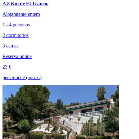
A 8 Km de El Tranco.
Alojamiento entero
1 - 4 personas
2 dormitorios
3 camas
Reserva online
23 €
pers./noche (aprox.)