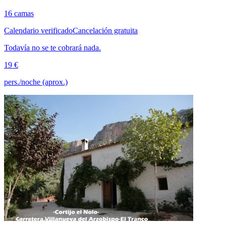
16 camas
Calendario verificado
Cancelación gratuita
Todavía no se te cobrará nada.
19 €
pers./noche (aprox.)