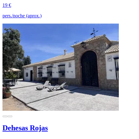
19 €
pers./noche (aprox.)
Dehesas Rojas