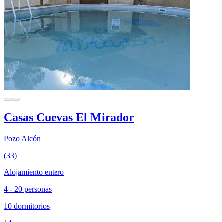
Casas Cuevas El Mirador
Pozo Alcón
(33)
Alojamiento entero
4 - 20 personas
10 dormitorios