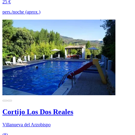
25 €
pers./noche (aprox.)
Cortijo Los Dos Reales
Villanueva del Arzobispo
(8)