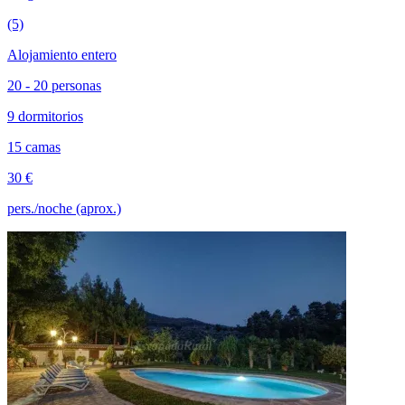
(5)
Alojamiento entero
20 - 20 personas
9 dormitorios
15 camas
30 €
pers./noche (aprox.)