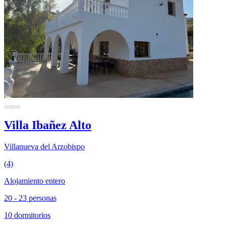
Villa Ibañez Alto
Villanueva del Arzobispo
(4)
Alojamiento entero
20 - 23 personas
10 dormitorios