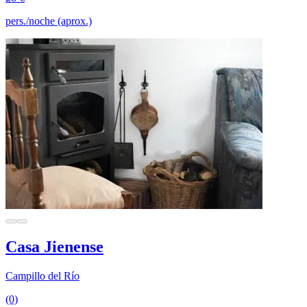
pers./noche (aprox.)
Casa Jienense
Campillo del Río
(0)