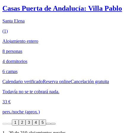
Casas Puerta de Andalucía: Villa Pablo
Santa Elena
(1)
Alojamiento entero
8 personas
4 dormitorios
6 camas
Calendario verificado
Reserva online
Cancelación gratuita
Todavía no se te cobrará nada.
33 €
pers./noche (aprox.)
1
2
3
4
5
1 - 20 de 210 alojamientos rurales