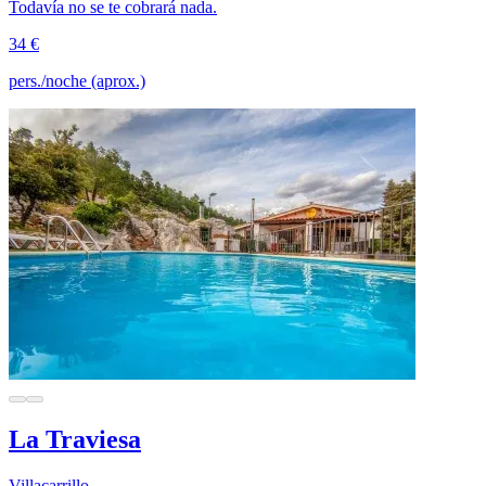
Todavía no se te cobrará nada.
34 €
pers./noche (aprox.)
La Traviesa
Villacarrillo