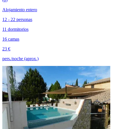
Alojamiento entero
12 - 22 personas
11 dormitorios
16 camas
23 €
pers./noche (aprox.)