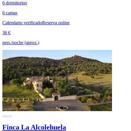
6 dormitorios
6 camas
Calendario verificado
Reserva online
36 €
pers./noche (aprox.)
Finca La Alcolehuela