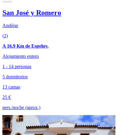
San José y Romero
Andújar
(2)
A 16.9 Km de Espeluy.
Alojamiento entero
1 - 14 personas
5 dormitorios
13 camas
25 €
pers./noche (aprox.)