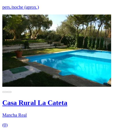
pers./noche (aprox.)
Casa Rural La Cateta
Mancha Real
(0)