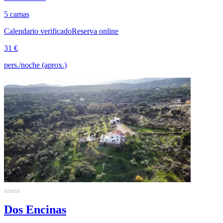
5 camas
Calendario verificado
Reserva online
31 €
pers./noche (aprox.)
Dos Encinas