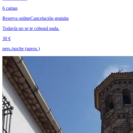
6 camas
Reserva online
Cancelación gratuita
Todavía no se te cobrará nada.
30 €
pers./noche (aprox.)