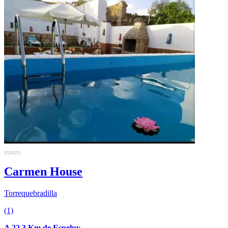
Carmen House
Torrequebradilla
(1)
A 22.3 Km de Espeluy.