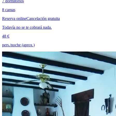
7 dormitorios
8 camas
Reserva online
Cancelación gratuita
Todavía no se te cobrará nada.
48 €
pers./noche (aprox.)