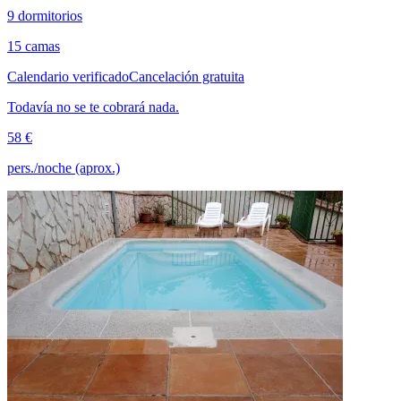
9 dormitorios
15 camas
Calendario verificado
Cancelación gratuita
Todavía no se te cobrará nada.
58 €
pers./noche (aprox.)