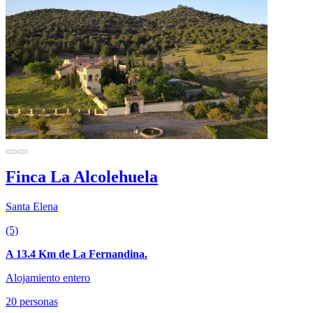
Finca La Alcolehuela
Santa Elena
(5)
A 13.4 Km de La Fernandina.
Alojamiento entero
20 personas