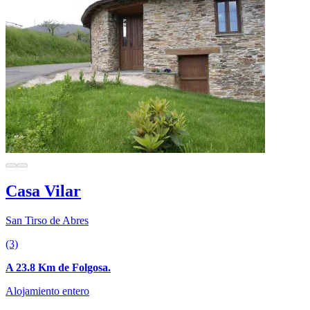
Casa Vilar
San Tirso de Abres
(3)
A 23.8 Km de Folgosa.
Alojamiento entero