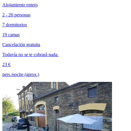
Alojamiento entero
2 - 26 personas
7 dormitorios
19 camas
Cancelación gratuita
Todavía no se te cobrará nada.
23 €
pers./noche (aprox.)