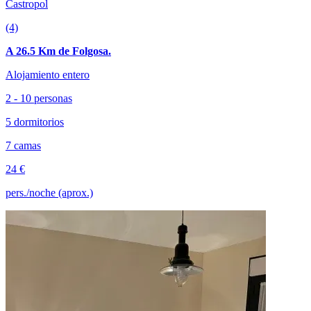
Castropol
(4)
A 26.5 Km de Folgosa.
Alojamiento entero
2 - 10 personas
5 dormitorios
7 camas
24 €
pers./noche (aprox.)