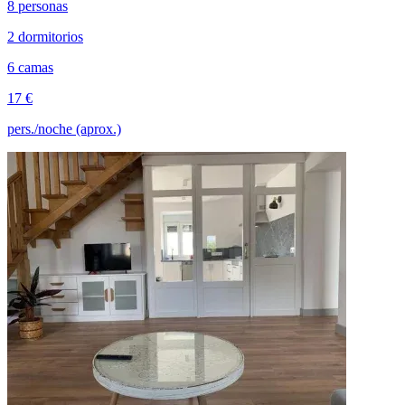
8 personas
2 dormitorios
6 camas
17 €
pers./noche (aprox.)