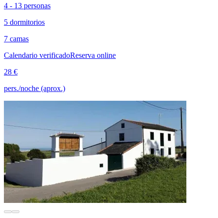
4 - 13 personas
5 dormitorios
7 camas
Calendario verificado
Reserva online
28 €
pers./noche (aprox.)