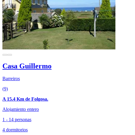
Casa Guillermo
Barreiros
(9)
A 15.4 Km de Folgosa.
Alojamiento entero
1 - 14 personas
4 dormitorios