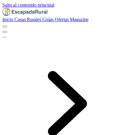
Salto al contenido principal
Inicio
Casas Rurales
Guías
Ofertas
Magazine
...