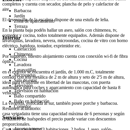
completos y cuenta con secador, plancha de pelo y calefactor de
aire.
Barbacoa
Jardín
El descansillo de la escalera dispone de una estufa de leña.
Zona de aparcamiento
Terraza
En la planta baja podéis hallar un aseo, salón con chimenea, tv,
comedor y cocina, todos totalmente equipados. Además dispone de
Interior
lavavajillas, lavadora, nevera, microondas, cocina de vitro con horno
eléctrico, batidora, tostador, exprimidor etc.
Calefacción
Chimenea
Por supuesto, nuestro alojamiento cuenta con conexión wi-fi de fibra
Cocina
óptica..
Lavadora
Lavavajillas
en el exterior se encuentra el jardín, de 1.000 m.C, totalmente
Microondas
cerrado con tela metálica de 2 m de altura y seto de 2'5 m de altura,
Sala de estar
ideal para el disfrute en libertad de las mascotas, con puerta
Televisión
automática para coches y aparcamiento con capacidad de hasta 8
Televisión en habitación
vehículos.
Baño compartido
Baño en habitación
La vivienda, enfocada al sur, también posee porche y barbacoa.
Comedor
Resumen aclaratorio:
casa veigadaira tiene una capacidad máxima de 6 personas y según
Servicios
el número de huéspedes el precio puede variar con descuentos
proporcionales.
Acceso internet
Casa veigadaira tiene 3 habitaciones, 2 baños, 1 aseo, salón-