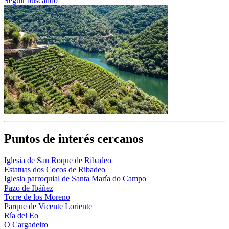
Seguir buscando
Puntos de interés cercanos
Iglesia de San Roque de Ribadeo
Estatuas dos Cocos de Ribadeo
Iglesia parroquial de Santa María do Campo
Pazo de Ibáñez
Torre de los Moreno
Parque de Vicente Loriente
Ría del Eo
O Cargadeiro