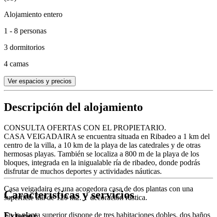
Alojamiento entero
1 - 8 personas
3 dormitorios
4 camas
Ver espacios y precios
Descripción del alojamiento
CONSULTA OFERTAS CON EL PROPIETARIO.
CASA VEIGADAIRA se encuentra situada en Ribadeo a 1 km del
centro de la villa, a 10 km de la playa de las catedrales y de otras
hermosas playas. También se localiza a 800 m de la playa de los
bloques, integrada en la inigualable ría de ribadeo, donde podrás
disfrutar de muchos deportes y actividades náuticas.
Casa veigadaira es una acogedora casa de dos plantas con una
Características y servicios
superficie útil de 120 m2. Y decoración rústica.
En la planta superior dispone de tres habitaciones dobles, dos baños
Exterior