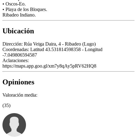
• Oscos-Eo.
• Playa de los Bloques.
Ribadeo Indiano.
Ubicación
Dirección:
Rúa Veiga Daira, 4 - Ribadeo (Lugo)
Coordenadas:
Latitud 43.531814598358 - Longitud
-7.049806594587
Aclaraciones:
https://maps.app.goo.gl/xm7y8qAy5pRV62HQ8
Opiniones
Valoración media:
(35)