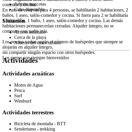
Admite mascotas
comedor y cocina.
Cuna disponible
En caso de reservas para 4 personas, se habilitarán 2 habitaciones, 2
baños, 1 aseo, salón-comedor y cocina. Si fuera para 2 se habilitaría
Situación
1 habitación, 1 baño, 1 aseo, salón-comedor y cocina. Las demás
habitaciones permanecerían cerradas. Alquiler íntegro, no se
comparte con nadie más.
Acceso asfaltado
Cerca de la playa
Los precios varían según el número de huéspedes que siempre se
Afueras del casco urbano
alojarán en alquiler íntegro,
sin compartir ningún espacio con otros huéspedes.
Los perros son siempre bienvenidos
Actividades
Actividades acuáticas
Motos de Agua
Pesca
Surf
Windsurf
Actividades terrestres
Bicicleta de montaña - BTT
Senderismo - trekking