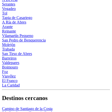
Serantes
Vegadeo
Tol
Tapia de Casariego
A Ría de Abres
Arante
Reinante
Vilamartín Pequeno
San Pedro de Benquerencia
Molejón
Trabada
San Tirso de Abres
Barreiros
Valdepares
Boimouro
Foz
Viavélez
El Franco
La Caridad
Destinos cercanos
Camino de Santiago de la Costa