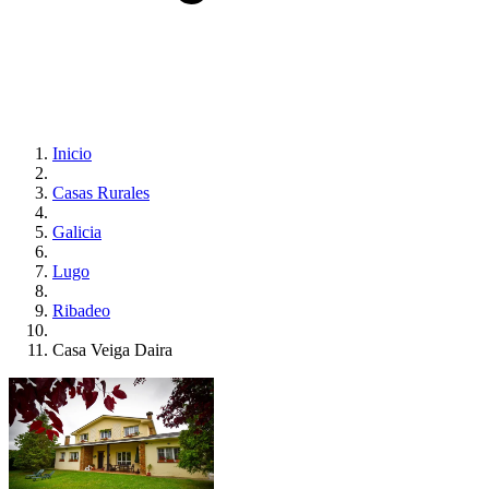
Inicio
Casas Rurales
Galicia
Lugo
Ribadeo
Casa Veiga Daira