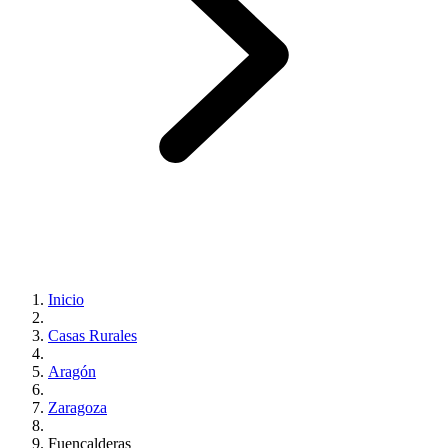
Inicio
Casas Rurales
Aragón
Zaragoza
Fuencalderas