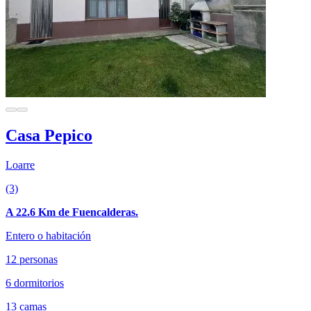
Casa Pepico
Loarre
(3)
A 22.6 Km de Fuencalderas.
Entero o habitación
12 personas
6 dormitorios
13 camas