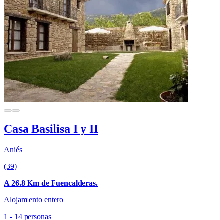
Casa Basilisa I y II
Aniés
(39)
A 26.8 Km de Fuencalderas.
Alojamiento entero
1 - 14 personas