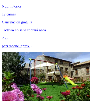
6 dormitorios
12 camas
Cancelación gratuita
Todavía no se te cobrará nada.
25 €
pers./noche (aprox.)