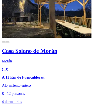
Casa Solano de Morán
Morán
(13)
A 13 Km de Fuencalderas.
Alojamiento entero
8 - 12 personas
4 dormitorios