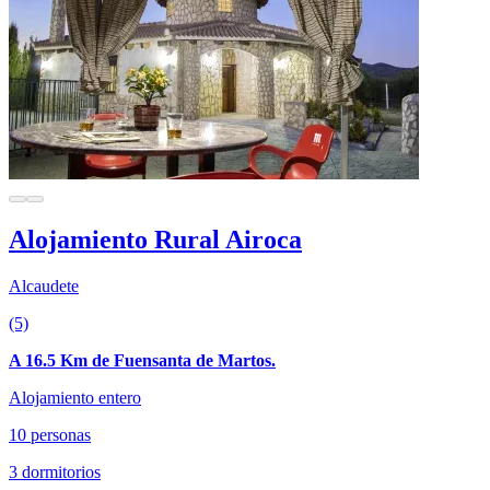
Alojamiento Rural Airoca
Alcaudete
(5)
A 16.5 Km de Fuensanta de Martos.
Alojamiento entero
10 personas
3 dormitorios