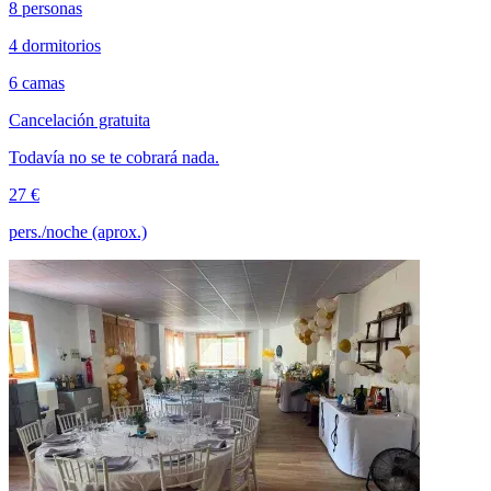
8 personas
4 dormitorios
6 camas
Cancelación gratuita
Todavía no se te cobrará nada.
27 €
pers./noche (aprox.)