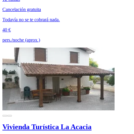
Cancelación gratuita
Todavía no se te cobrará nada.
40 €
pers./noche (aprox.)
Vivienda Turística La Acacia