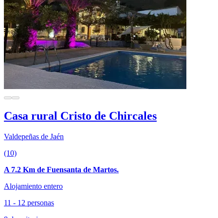
Casa rural Cristo de Chircales
Valdepeñas de Jaén
(10)
A 7.2 Km de Fuensanta de Martos.
Alojamiento entero
11 - 12 personas