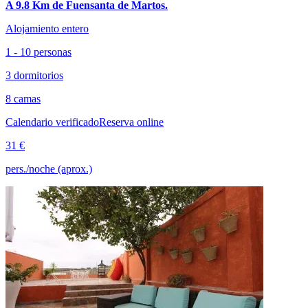
A 9.8 Km de Fuensanta de Martos.
Alojamiento entero
1 - 10 personas
3 dormitorios
8 camas
Calendario verificado
Reserva online
31 €
pers./noche (aprox.)