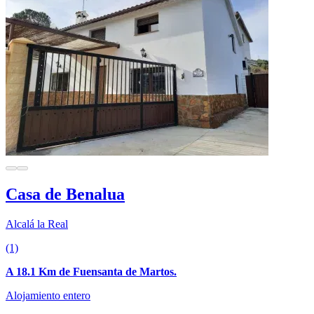
Casa de Benalua
Alcalá la Real
(1)
A 18.1 Km de Fuensanta de Martos.
Alojamiento entero