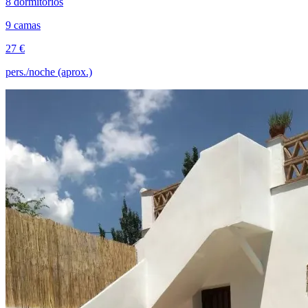
8 dormitorios
9 camas
27 €
pers./noche (aprox.)