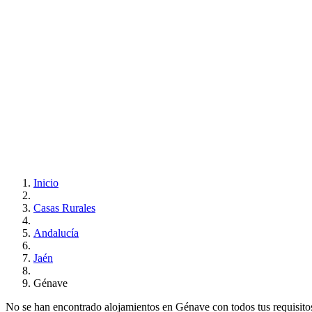
Inicio
Casas Rurales
Andalucía
Jaén
Génave
No se han encontrado alojamientos en Génave con todos tus requisitos.