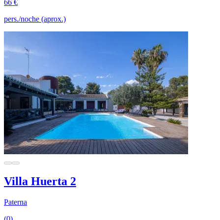
66 €
pers./noche (aprox.)
Villa Huerta 2
Paterna
(0)