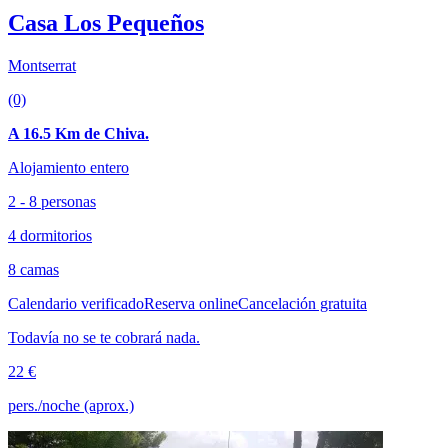
Casa Los Pequeños
Montserrat
(0)
A 16.5 Km de Chiva.
Alojamiento entero
2 - 8 personas
4 dormitorios
8 camas
Calendario verificado
Reserva online
Cancelación gratuita
Todavía no se te cobrará nada.
22 €
pers./noche (aprox.)