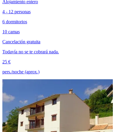
Alojamiento entero
4 - 12 personas
6 dormitorios
10 camas
Cancelación gratuita
Todavía no se te cobrará nada.
25 €
pers./noche (aprox.)