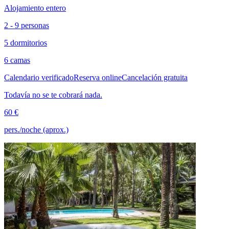
Alojamiento entero
2 - 9 personas
5 dormitorios
6 camas
Calendario verificado
Reserva online
Cancelación gratuita
Todavía no se te cobrará nada.
60 €
pers./noche (aprox.)