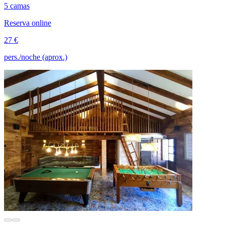
5 camas
Reserva online
27 €
pers./noche (aprox.)