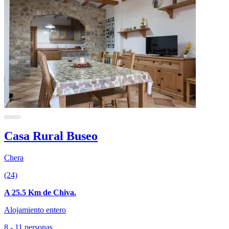
Casa Rural Buseo
Chera
(24)
A 25.5 Km de Chiva.
Alojamiento entero
8 - 11 personas