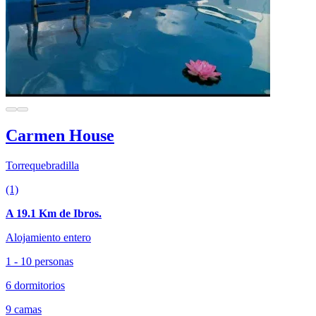
Carmen House
Torrequebradilla
(1)
A 19.1 Km de Ibros.
Alojamiento entero
1 - 10 personas
6 dormitorios
9 camas