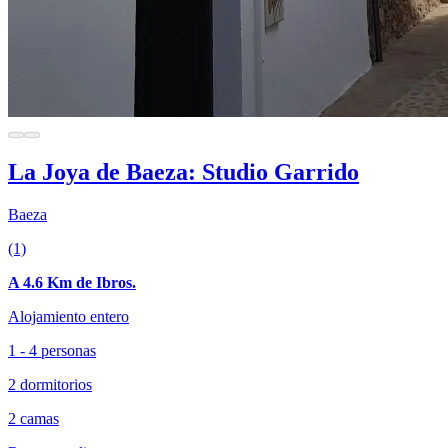
La Joya de Baeza: Studio Garrido
Baeza
(1)
A 4.6 Km de Ibros.
Alojamiento entero
1 - 4 personas
2 dormitorios
2 camas