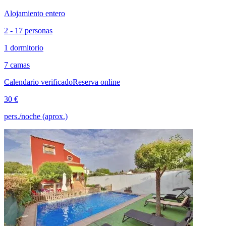
Alojamiento entero
2 - 17 personas
1 dormitorio
7 camas
Calendario verificado
Reserva online
30 €
pers./noche (aprox.)