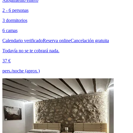
Alojamiento entero
2 - 6 personas
3 dormitorios
6 camas
Calendario verificado
Reserva online
Cancelación gratuita
Todavía no se te cobrará nada.
37 €
pers./noche (aprox.)