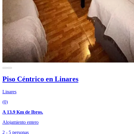
Piso Céntrico en Linares
Linares
(0)
A 13.9 Km de Ibros.
Alojamiento entero
2 - 5 personas