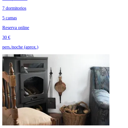
7 dormitorios
5 camas
Reserva online
30 €
pers./noche (aprox.)