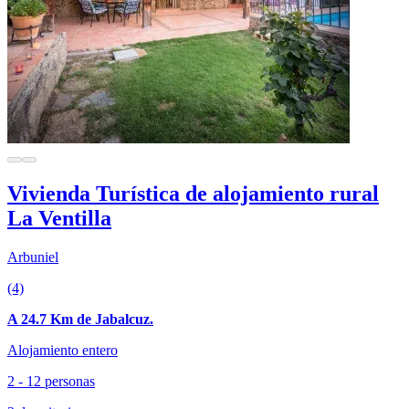
Vivienda Turística de alojamiento rural
La Ventilla
Arbuniel
(4)
A 24.7 Km de Jabalcuz.
Alojamiento entero
2 - 12 personas