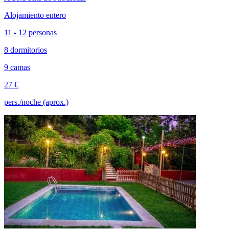
Alojamiento entero
11 - 12 personas
8 dormitorios
9 camas
27 €
pers./noche (aprox.)