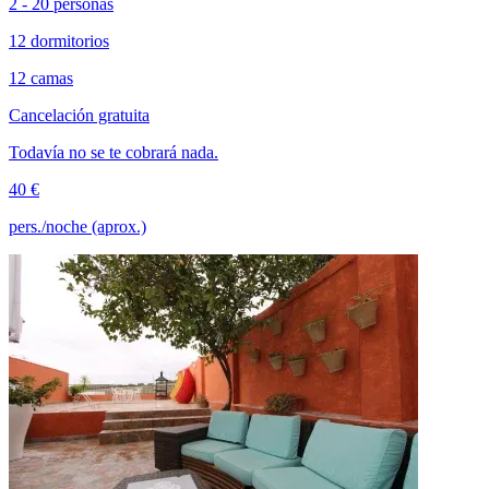
2 - 20 personas
12 dormitorios
12 camas
Cancelación gratuita
Todavía no se te cobrará nada.
40 €
pers./noche (aprox.)