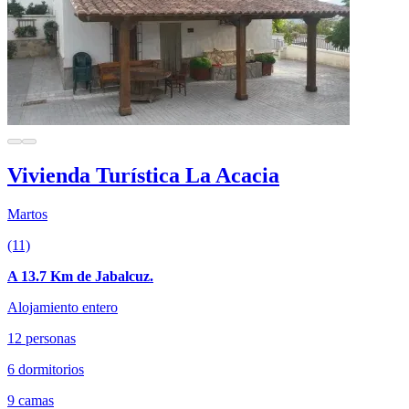
Vivienda Turística La Acacia
Martos
(11)
A 13.7 Km de Jabalcuz.
Alojamiento entero
12 personas
6 dormitorios
9 camas