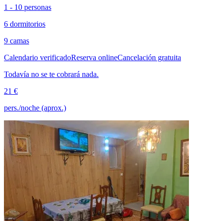
1 - 10 personas
6 dormitorios
9 camas
Calendario verificado
Reserva online
Cancelación gratuita
Todavía no se te cobrará nada.
21 €
pers./noche (aprox.)