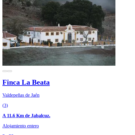
Finca La Beata
Valdepeñas de Jaén
(3)
A 11.6 Km de Jabalcuz.
Alojamiento entero