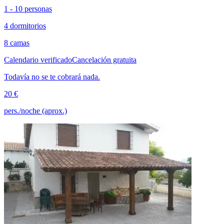
1 - 10 personas
4 dormitorios
8 camas
Calendario verificado
Cancelación gratuita
Todavía no se te cobrará nada.
20 €
pers./noche (aprox.)