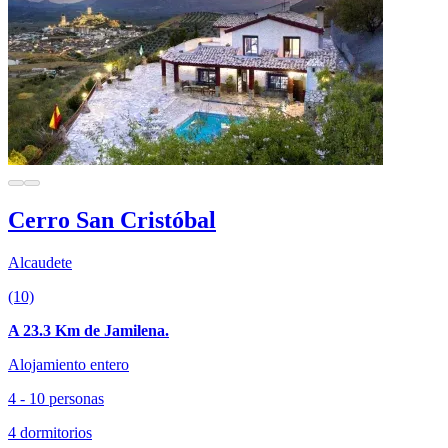
Cerro San Cristóbal
Alcaudete
(10)
A 23.3 Km de Jamilena.
Alojamiento entero
4 - 10 personas
4 dormitorios