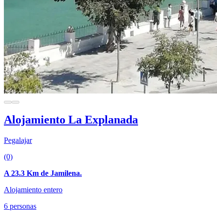
Alojamiento La Explanada
Pegalajar
(0)
A 23.3 Km de Jamilena.
Alojamiento entero
6 personas