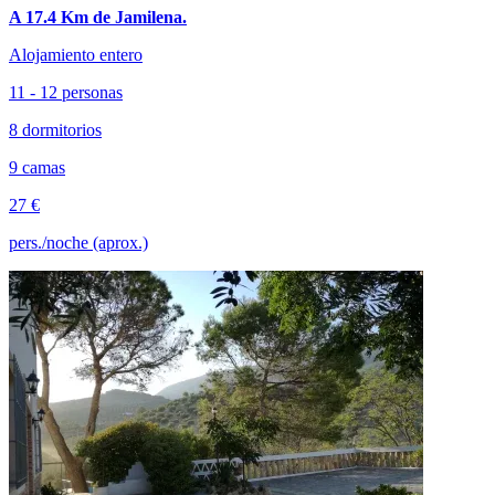
A 17.4 Km de Jamilena.
Alojamiento entero
11 - 12 personas
8 dormitorios
9 camas
27 €
pers./noche (aprox.)