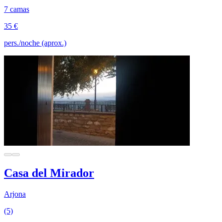
7 camas
35 €
pers./noche (aprox.)
Casa del Mirador
Arjona
(5)