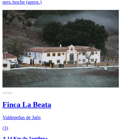
pers./noche (aprox.)
Finca La Beata
Valdepeñas de Jaén
(3)
A 14 Km de Jamilena.