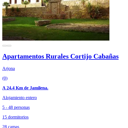
Apartamentos Rurales Cortijo Cabañas
Arjona
(0)
A 24.4 Km de Jamilena.
Alojamiento entero
5 - 48 personas
15 dormitorios
28 camas