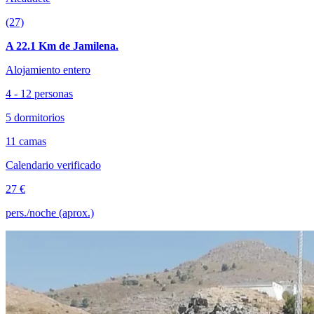
(27)
A 22.1 Km de Jamilena.
Alojamiento entero
4 - 12 personas
5 dormitorios
11 camas
Calendario verificado
27 €
pers./noche (aprox.)