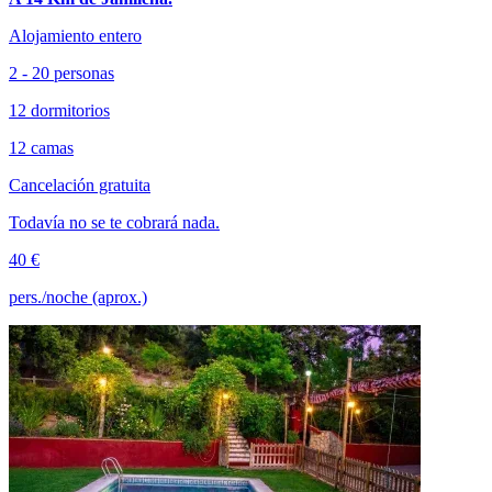
Alojamiento entero
2 - 20 personas
12 dormitorios
12 camas
Cancelación gratuita
Todavía no se te cobrará nada.
40 €
pers./noche (aprox.)