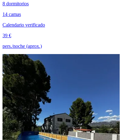
8 dormitorios
14 camas
Calendario verificado
39 €
pers./noche (aprox.)