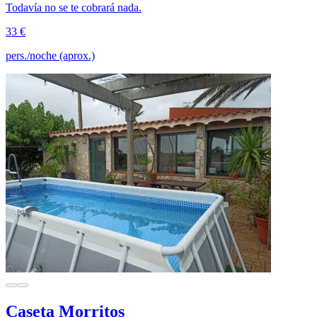
Todavía no se te cobrará nada.
33 €
pers./noche (aprox.)
Caseta Morritos