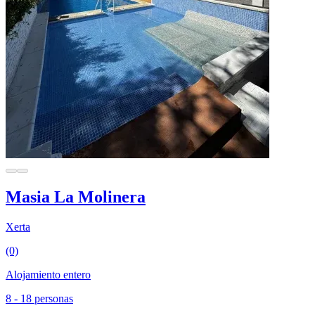
Masia La Molinera
Xerta
(0)
Alojamiento entero
8 - 18 personas