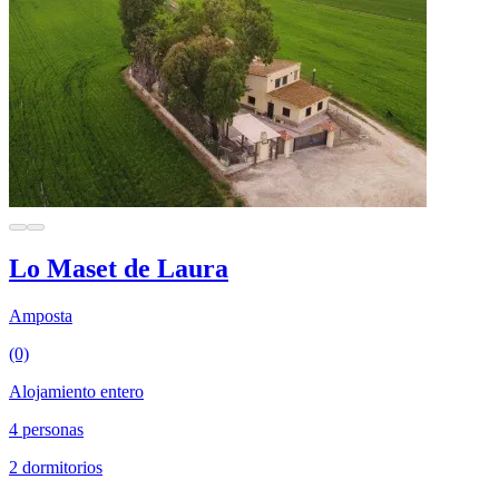
Lo Maset de Laura
Amposta
(0)
Alojamiento entero
4 personas
2 dormitorios