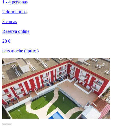
1 - 4 personas
2 dormitorios
3 camas
Reserva online
28 €
pers./noche (aprox.)