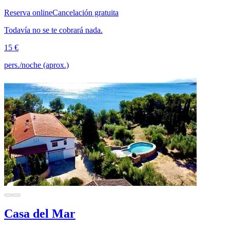
Reserva online
Cancelación gratuita
Todavía no se te cobrará nada.
15 €
pers./noche (aprox.)
Casa del Mar