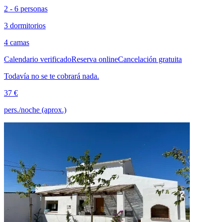
2 - 6 personas
3 dormitorios
4 camas
Calendario verificado
Reserva online
Cancelación gratuita
Todavía no se te cobrará nada.
37 €
pers./noche (aprox.)