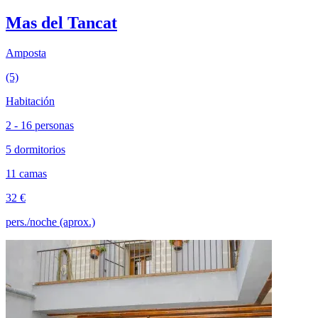
Mas del Tancat
Amposta
(5)
Habitación
2 - 16 personas
5 dormitorios
11 camas
32 €
pers./noche (aprox.)