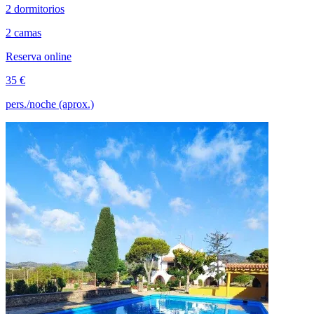
2 dormitorios
2 camas
Reserva online
35 €
pers./noche (aprox.)