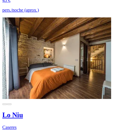
43 €
pers./noche (aprox.)
Lo Niu
Caseres