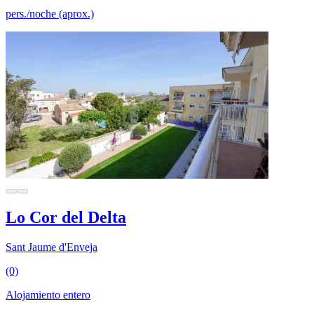
pers./noche (aprox.)
Lo Cor del Delta
Sant Jaume d'Enveja
(0)
Alojamiento entero