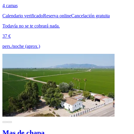
4 camas
Calendario verificado
Reserva online
Cancelación gratuita
Todavía no se te cobrará nada.
37 €
pers./noche (aprox.)
Mas de chapa