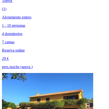
Torrox
(1)
Alojamiento entero
1 - 10 personas
4 dormitorios
7 camas
Reserva online
29 €
pers./noche (aprox.)