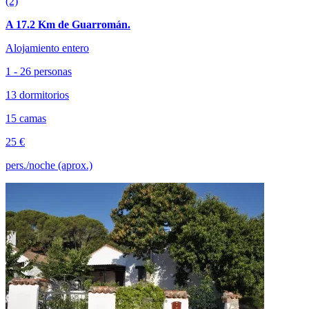
(2)
A 17.2 Km de Guarromán.
Alojamiento entero
1 - 26 personas
13 dormitorios
15 camas
25 €
pers./noche (aprox.)