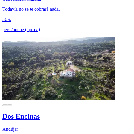
Todavía no se te cobrará nada.
36 €
pers./noche (aprox.)
Dos Encinas
Andújar