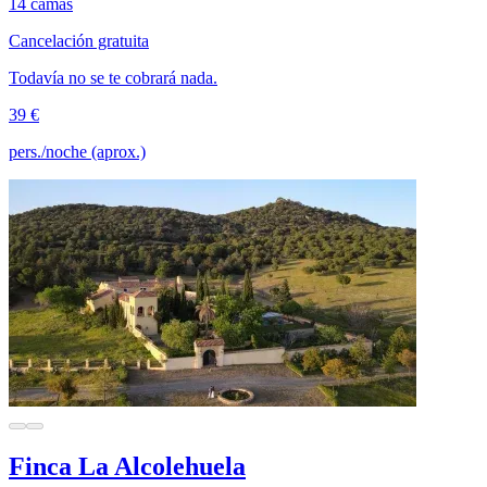
14 camas
Cancelación gratuita
Todavía no se te cobrará nada.
39 €
pers./noche (aprox.)
Finca La Alcolehuela