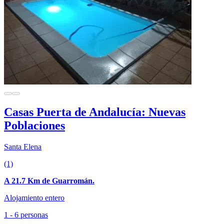
Casas Puerta de Andalucía: Nuevas
Poblaciones
Santa Elena
(1)
A 21.7 Km de Guarromán.
Alojamiento entero
1 - 6 personas