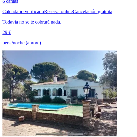
6 camas
Calendario verificado
Reserva online
Cancelación gratuita
Todavía no se te cobrará nada.
29 €
pers./noche (aprox.)