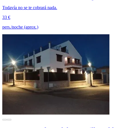
Todavía no se te cobrará nada.
33 €
pers./noche (aprox.)