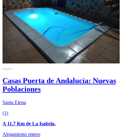
Casas Puerta de Andalucía: Nuevas
Poblaciones
Santa Elena
(1)
A 11.7 Km de La Isabela.
Alojamiento entero