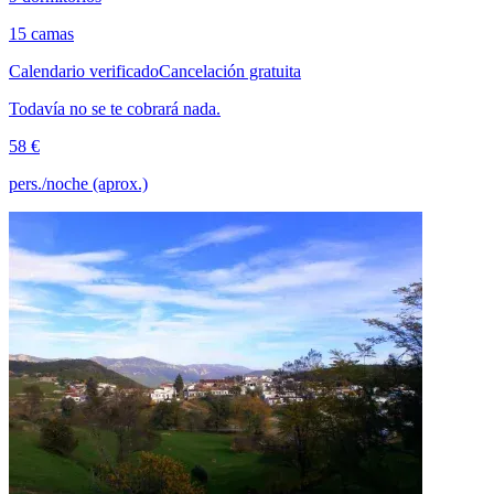
15 camas
Calendario verificado
Cancelación gratuita
Todavía no se te cobrará nada.
58 €
pers./noche (aprox.)