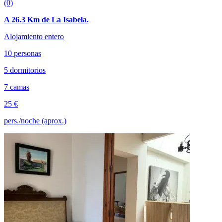
(0)
A 26.3 Km de La Isabela.
Alojamiento entero
10 personas
5 dormitorios
7 camas
25 €
pers./noche (aprox.)