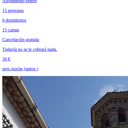
Alojamiento entero
15 personas
6 dormitorios
15 camas
Cancelación gratuita
Todavía no se te cobrará nada.
30 €
pers./noche (aprox.)