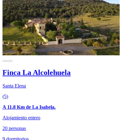
Finca La Alcolehuela
Santa Elena
(5)
A 11.8 Km de La Isabela.
Alojamiento entero
20 personas
9 dormitorios