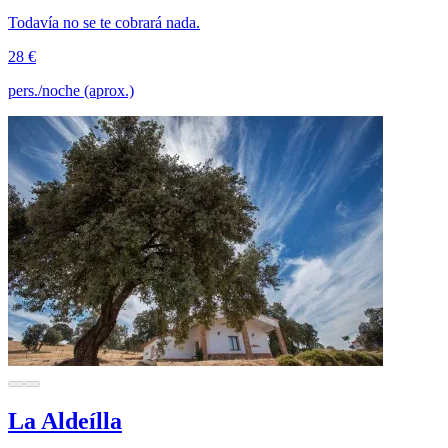
Todavía no se te cobrará nada.
28 €
pers./noche (aprox.)
La Aldeílla