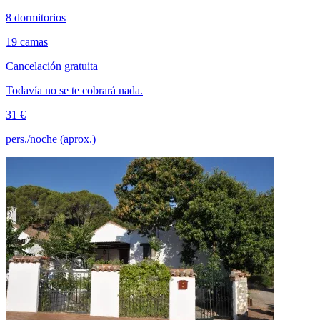
8 dormitorios
19 camas
Cancelación gratuita
Todavía no se te cobrará nada.
31 €
pers./noche (aprox.)