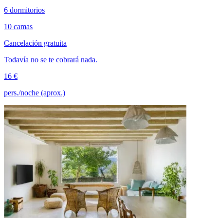
6 dormitorios
10 camas
Cancelación gratuita
Todavía no se te cobrará nada.
16 €
pers./noche (aprox.)