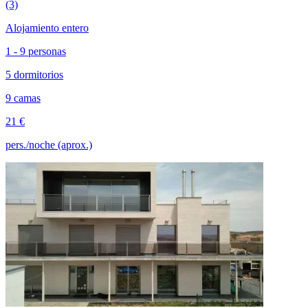
(3)
Alojamiento entero
1 - 9 personas
5 dormitorios
9 camas
21 €
pers./noche (aprox.)