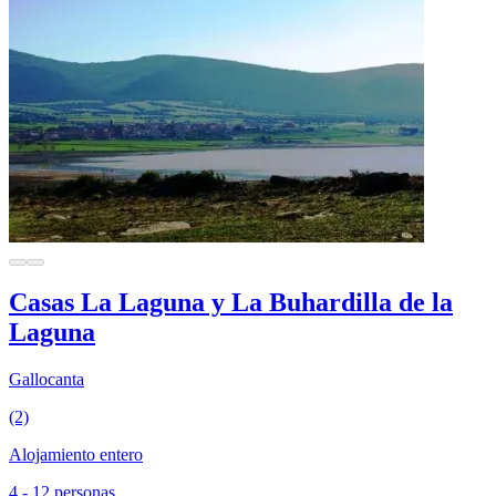
Casas La Laguna y La Buhardilla de la
Laguna
Gallocanta
(2)
Alojamiento entero
4 - 12 personas