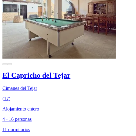
El Capricho del Tejar
Cimanes del Tejar
(17)
Alojamiento entero
4 - 16 personas
11 dormitorios