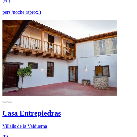
23 €
pers./noche (aprox.)
Casa Entrepiedras
Villalís de la Valduerna
(9)