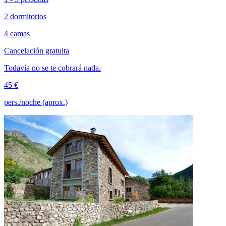
2 dormitorios
4 camas
Cancelación gratuita
Todavía no se te cobrará nada.
45 €
pers./noche (aprox.)