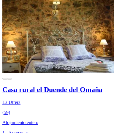
Casa rural el Duende del Omaña
La Utrera
(59)
Alojamiento entero
1 - 5 personas