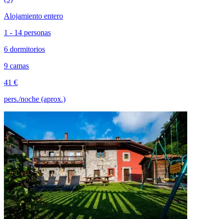
Alojamiento entero
1 - 14 personas
6 dormitorios
9 camas
41 €
pers./noche (aprox.)