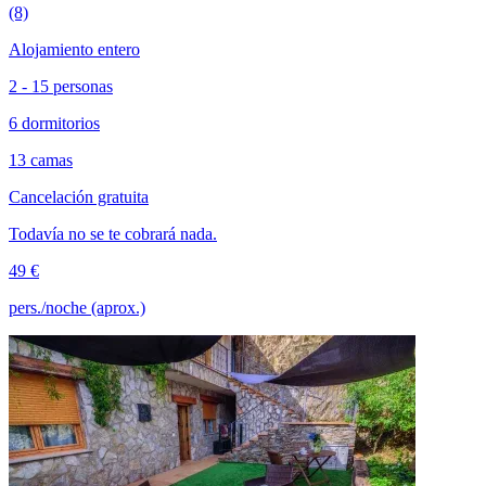
(8)
Alojamiento entero
2 - 15 personas
6 dormitorios
13 camas
Cancelación gratuita
Todavía no se te cobrará nada.
49 €
pers./noche (aprox.)