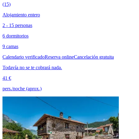
(15)
Alojamiento entero
2 - 15 personas
6 dormitorios
9 camas
Calendario verificado
Reserva online
Cancelación gratuita
Todavía no se te cobrará nada.
41 €
pers./noche (aprox.)