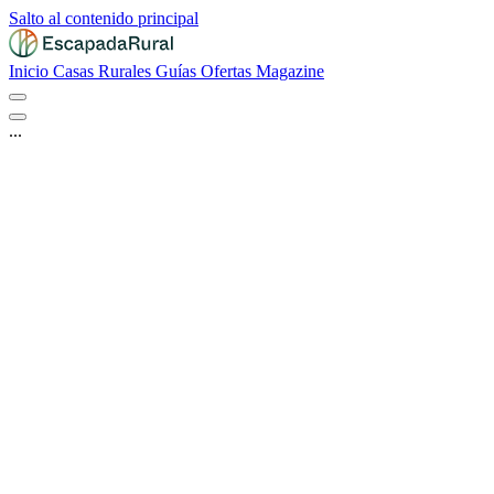
Salto al contenido principal
Inicio
Casas Rurales
Guías
Ofertas
Magazine
...