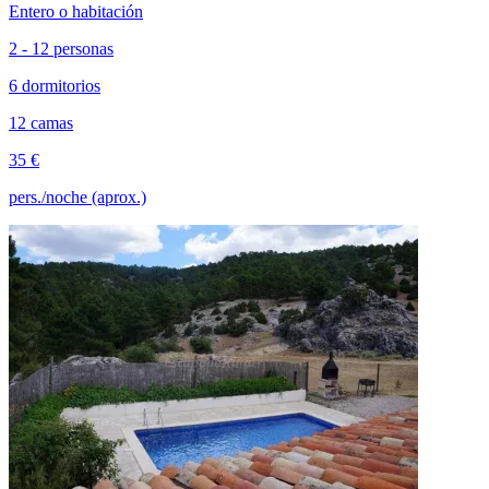
Entero o habitación
2 - 12 personas
6 dormitorios
12 camas
35 €
pers./noche (aprox.)