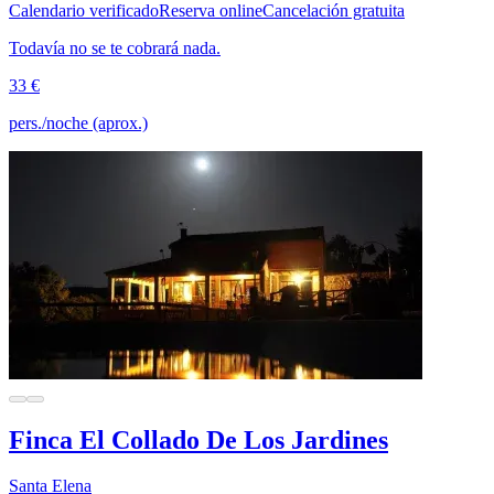
Calendario verificado
Reserva online
Cancelación gratuita
Todavía no se te cobrará nada.
33 €
pers./noche (aprox.)
Finca El Collado De Los Jardines
Santa Elena