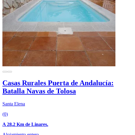
Casas Rurales Puerta de Andalucía:
Batalla Navas de Tolosa
Santa Elena
(0)
A 28.2 Km de Linares.
Alojamiento entero