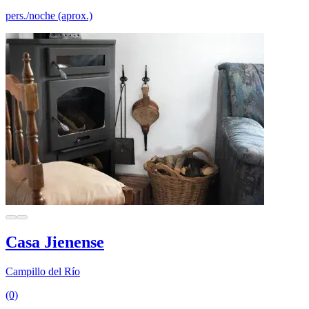
pers./noche (aprox.)
Casa Jienense
Campillo del Río
(0)