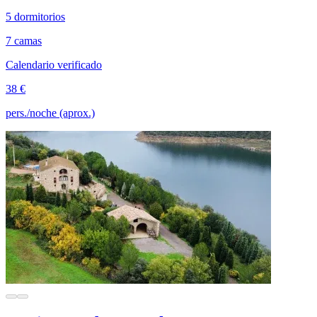
5 dormitorios
7 camas
Calendario verificado
38 €
pers./noche (aprox.)