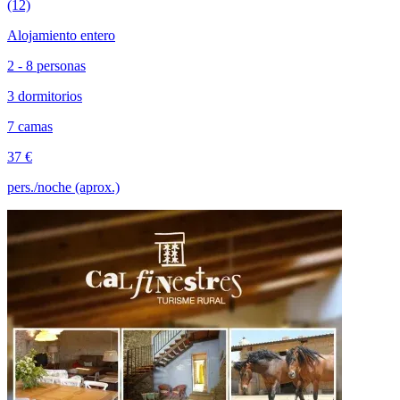
(12)
Alojamiento entero
2 - 8 personas
3 dormitorios
7 camas
37 €
pers./noche (aprox.)