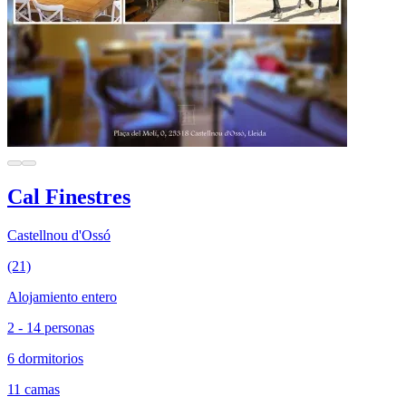
Cal Finestres
Castellnou d'Ossó
(21)
Alojamiento entero
2 - 14 personas
6 dormitorios
11 camas