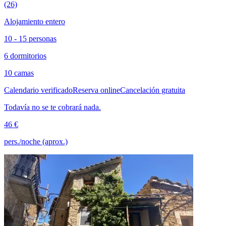
(26)
Alojamiento entero
10 - 15 personas
6 dormitorios
10 camas
Calendario verificado
Reserva online
Cancelación gratuita
Todavía no se te cobrará nada.
46 €
pers./noche (aprox.)