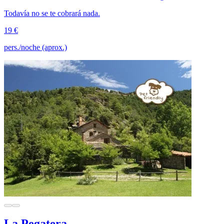
Todavía no se te cobrará nada.
19 €
pers./noche (aprox.)
La Pegatera