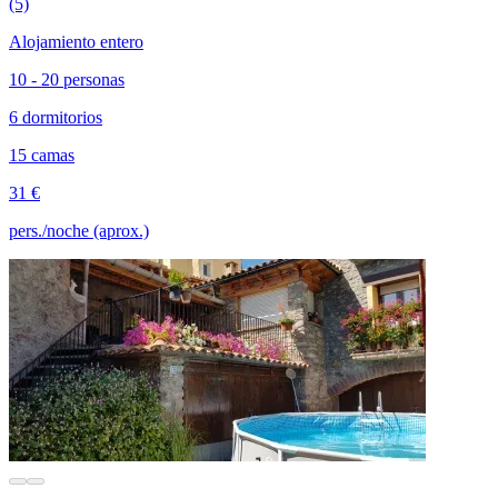
(5)
Alojamiento entero
10 - 20 personas
6 dormitorios
15 camas
31 €
pers./noche (aprox.)