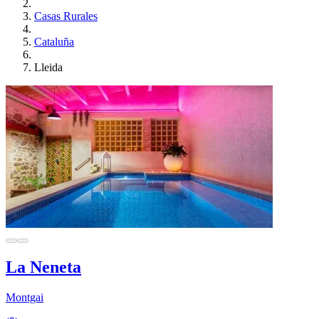
Casas Rurales
Cataluña
Lleida
La Neneta
Montgai