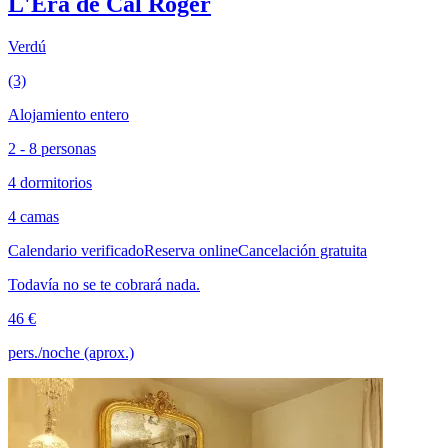
L'Era de Cal Roger
Verdú
(3)
Alojamiento entero
2 - 8 personas
4 dormitorios
4 camas
Calendario verificado
Reserva online
Cancelación gratuita
Todavía no se te cobrará nada.
46 €
pers./noche (aprox.)