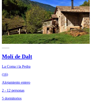
Molí de Dalt
La Coma i la Pedra
(16)
Alojamiento entero
2 - 12 personas
5 dormitorios