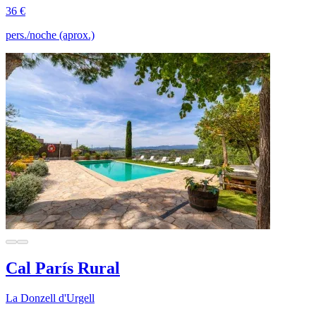
36 €
pers./noche (aprox.)
Cal París Rural
La Donzell d'Urgell