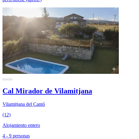
Cal Mirador de Vilamitjana
Vilamitjana del Cantó
(12)
Alojamiento entero
4 - 9 personas